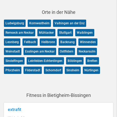
Orte in der Nähe
Ludwigsburg
Kornwestheim
Vaihingen an der Enz
Remseck am Neckar
Mühlacker
Stuttgart
Waiblingen
Leonberg
Fellbach
Heilbronn
Backnang
Winnenden
Weinstadt
Esslingen am Neckar
Ostfildern
Neckarsulm
Sindelfingen
Leinfelden-Echterdingen
Böblingen
Bretten
Pforzheim
Filderstadt
Schorndorf
Sinsheim
Nürtingen
Fitness in Bietigheim-Bissingen
extrafit