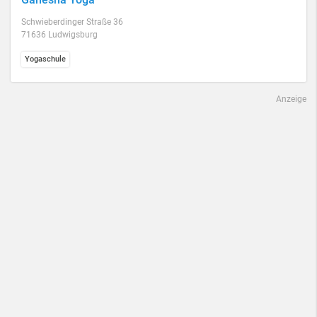
Schwieberdinger Straße 36
71636 Ludwigsburg
Yogaschule
Anzeige