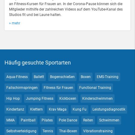
an Fitness-Kursen für Frauen an. In der Corona-Pause können sich die
Mitglieder mithilfe der zahlreichen Videos auf dem YouTube-Kanal des
Studios fit und bei Laune halten.
» mehr
Häufig gesuchte Sportarten
Aqua-Fitness
Ballett
Bogenschießen
Boxen
EMS-Training
Fallschirmspringen
Fitness für Frauen
Functional Training
Hip Hop
Jumping Fitness
Kickboxen
Kinderschwimmen
Kindertanz
Klettern
Krav Maga
Kung Fu
Leistungsdiagnostik
MMA
Paintball
Pilates
Pole Dance
Reiten
Schwimmen
Selbstverteidigung
Tennis
Thai-Boxen
Vibrationstraining