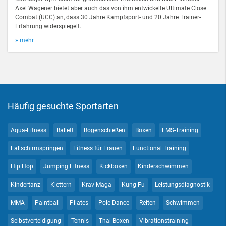
Axel Wagener bietet aber auch das von ihm entwickelte Ultimate Close
Combat (UCC) an, dass 30 Jahre Kampfsport- und 20 Jahre Trainer-
Erfahrung widerspiegelt.
» mehr
Häufig gesuchte Sportarten
Aqua-Fitness
Ballett
Bogenschießen
Boxen
EMS-Training
Fallschirmspringen
Fitness für Frauen
Functional Training
Hip Hop
Jumping Fitness
Kickboxen
Kinderschwimmen
Kindertanz
Klettern
Krav Maga
Kung Fu
Leistungsdiagnostik
MMA
Paintball
Pilates
Pole Dance
Reiten
Schwimmen
Selbstverteidigung
Tennis
Thai-Boxen
Vibrationstraining