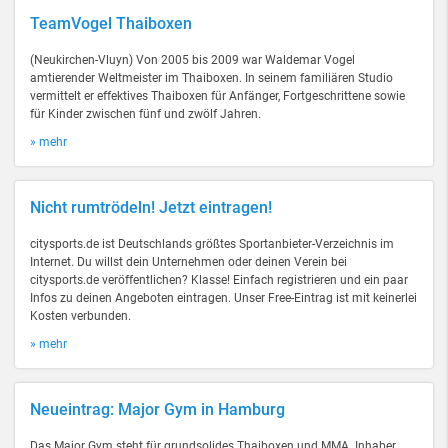
TeamVogel Thaiboxen
(Neukirchen-Vluyn) Von 2005 bis 2009 war Waldemar Vogel
amtierender Weltmeister im Thaiboxen. In seinem familiären Studio
vermittelt er effektives Thaiboxen für Anfänger, Fortgeschrittene sowie
für Kinder zwischen fünf und zwölf Jahren.
» mehr
Nicht rumtrödeln! Jetzt eintragen!
citysports.de ist Deutschlands größtes Sportanbieter-Verzeichnis im
Internet. Du willst dein Unternehmen oder deinen Verein bei
citysports.de veröffentlichen? Klasse! Einfach registrieren und ein paar
Infos zu deinen Angeboten eintragen. Unser Free-Eintrag ist mit keinerlei
Kosten verbunden.
» mehr
Neueintrag: Major Gym in Hamburg
Das Major Gym steht für grundsolides Thaiboxen und MMA. Inhaber