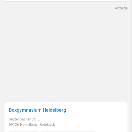
Anzeige
Boxgymnasium Heidelberg
Redtenbacher Str. 5
69126 Heidelberg - Rohrbach