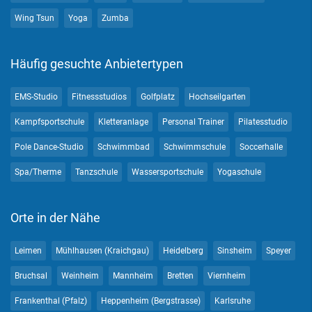
Wing Tsun
Yoga
Zumba
Häufig gesuchte Anbietertypen
EMS-Studio
Fitnessstudios
Golfplatz
Hochseilgarten
Kampfsportschule
Kletteranlage
Personal Trainer
Pilatesstudio
Pole Dance-Studio
Schwimmbad
Schwimmschule
Soccerhalle
Spa/Therme
Tanzschule
Wassersportschule
Yogaschule
Orte in der Nähe
Leimen
Mühlhausen (Kraichgau)
Heidelberg
Sinsheim
Speyer
Bruchsal
Weinheim
Mannheim
Bretten
Viernheim
Frankenthal (Pfalz)
Heppenheim (Bergstrasse)
Karlsruhe