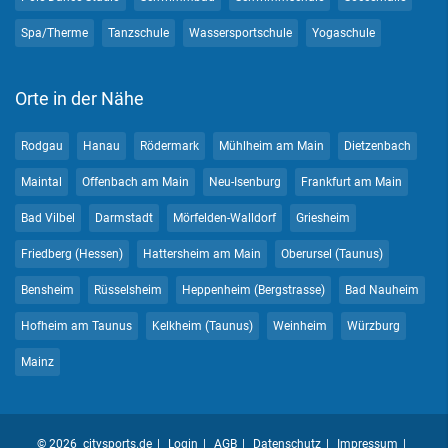
Spa/Therme
Tanzschule
Wassersportschule
Yogaschule
Orte in der Nähe
Rodgau
Hanau
Rödermark
Mühlheim am Main
Dietzenbach
Maintal
Offenbach am Main
Neu-Isenburg
Frankfurt am Main
Bad Vilbel
Darmstadt
Mörfelden-Walldorf
Griesheim
Friedberg (Hessen)
Hattersheim am Main
Oberursel (Taunus)
Bensheim
Rüsselsheim
Heppenheim (Bergstrasse)
Bad Nauheim
Hofheim am Taunus
Kelkheim (Taunus)
Weinheim
Würzburg
Mainz
© 2026 citysports.de
Login
AGB
Datenschutz
Impressum