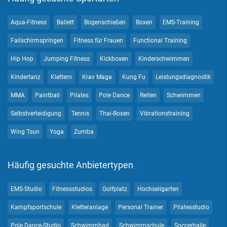
Aqua-Fitness
Ballett
Bogenschießen
Boxen
EMS-Training
Fallschirmspringen
Fitness für Frauen
Functional Training
Hip Hop
Jumping Fitness
Kickboxen
Kinderschwimmen
Kindertanz
Klettern
Krav Maga
Kung Fu
Leistungsdiagnostik
MMA
Paintball
Pilates
Pole Dance
Reiten
Schwimmen
Selbstverteidigung
Tennis
Thai-Boxen
Vibrationstraining
Wing Tsun
Yoga
Zumba
Häufig gesuchte Anbietertypen
EMS-Studio
Fitnessstudios
Golfplatz
Hochseilgarten
Kampfsportschule
Kletteranlage
Personal Trainer
Pilatesstudio
Pole Dance-Studio
Schwimmbad
Schwimmschule
Soccerhalle