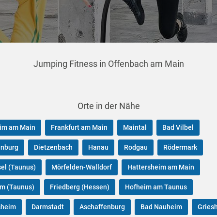
Jumping Fitness in Offenbach am Main
Orte in der Nähe
im am Main
Frankfurt am Main
Maintal
Bad Vilbel
enburg
Dietzenbach
Hanau
Rodgau
Rödermark
el (Taunus)
Mörfelden-Walldorf
Hattersheim am Main
im (Taunus)
Friedberg (Hessen)
Hofheim am Taunus
sheim
Darmstadt
Aschaffenburg
Bad Nauheim
Gries