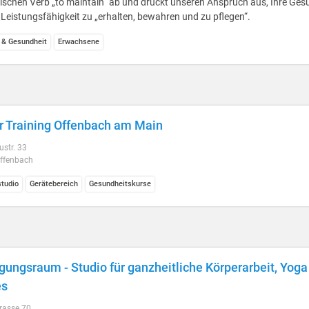
ischen Verb „to maintain“ ab und drückt unseren Anspruch aus, Ihre Ges
Leistungsfähigkeit zu „erhalten, bewahren und zu pflegen“.
 & Gesundheit
Erwachsene
r Training Offenbach am Main
str. 33
ffenbach
studio
Gerätebereich
Gesundheitskurse
ungsraum - Studio für ganzheitliche Körperarbeit, Yoga
es
rasse 70