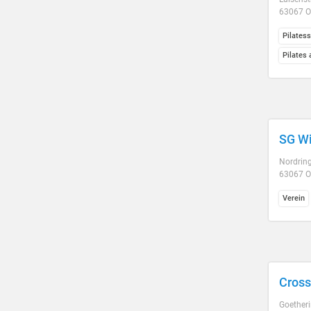
63067 O
Pilatess
Pilates 
SG Wi
Nordrin
63067 O
Verein
Cross
Goether