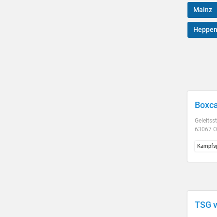
Mainz
Heppen
Boxc
Geleitsst
63067 O
Kampfsp
TSG v