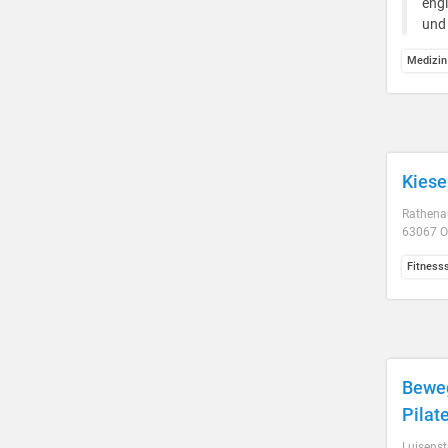
engl
und 
Medizin
Kiese
Rathenau
63067 O
Fitness
Beweg
Pilat
Luisenst