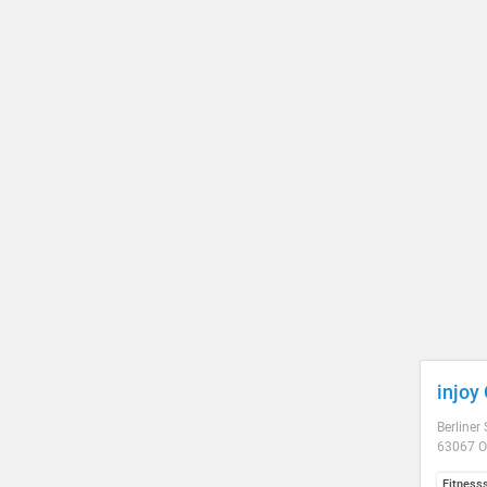
injoy
Berliner 
63067 O
Fitness