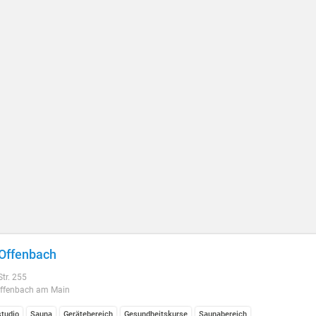
 Offenbach
Str. 255
ffenbach am Main
studio
Sauna
Gerätebereich
Gesundheitskurse
Saunabereich