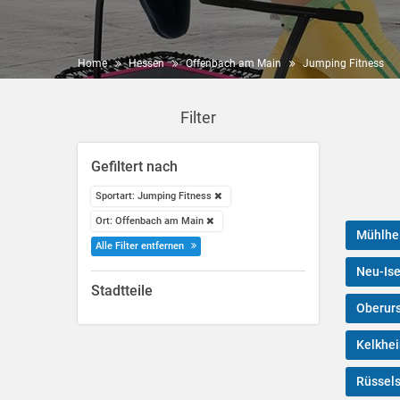
Home
Hessen
Offenbach am Main
Jumping Fitness
Filter
Gefiltert nach
Sportart: Jumping Fitness
Ort: Offenbach am Main
Mühlhe
Alle Filter entfernen
Neu-Is
Stadtteile
Oberurs
Kelkhe
Rüssel