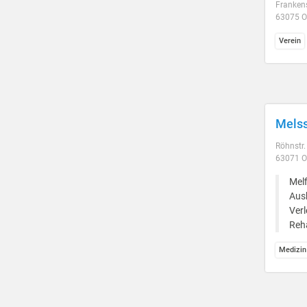
Frankens
63075 O
Verein
Melss
Röhnstr.
63071 O
Melf
Aus
Verl
Reha
Medizin