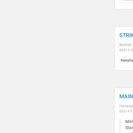
STRIK
Berliner
60313 O
Kampfsp
MAINT
Hanauer
60314 F
MAIN
Sta