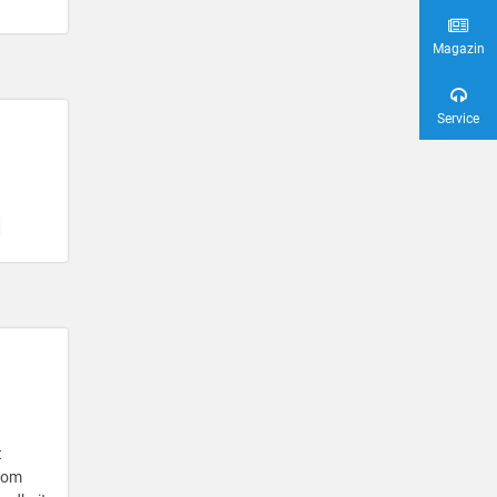
Magazin
Service
t
 vom