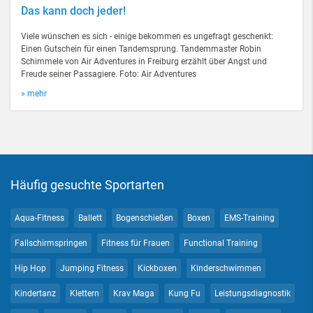
Das kann doch jeder!
Viele wünschen es sich - einige bekommen es ungefragt geschenkt:
Einen Gutschein für einen Tandemsprung. Tandemmaster Robin
Schimmele von Air Adventures in Freiburg erzählt über Angst und
Freude seiner Passagiere. Foto: Air Adventures
» mehr
Häufig gesuchte Sportarten
Aqua-Fitness
Ballett
Bogenschießen
Boxen
EMS-Training
Fallschirmspringen
Fitness für Frauen
Functional Training
Hip Hop
Jumping Fitness
Kickboxen
Kinderschwimmen
Kindertanz
Klettern
Krav Maga
Kung Fu
Leistungsdiagnostik