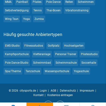
MMA
Paintball
Pilates
Pole Dance
Reiten
Schwimmen
Selbstverteidigung
Tennis
Thai-Boxen
Vibrationstraining
Wing Tsun
Yoga
Zumba
Häufig gesuchte Anbietertypen
EMS-Studio
Fitnessstudios
Golfplatz
Hochseilgarten
Kampfsportschule
Kletteranlage
Personal Trainer
Pilatesstudio
Pole Dance-Studio
Schwimmbad
Schwimmschule
Soccerhalle
Spa/Therme
Tanzschule
Wassersportschule
Yogaschule
© 2026 citysports.de
Login
AGB
Datenschutz
Impressum
Kontakt
Kostenlos eintragen