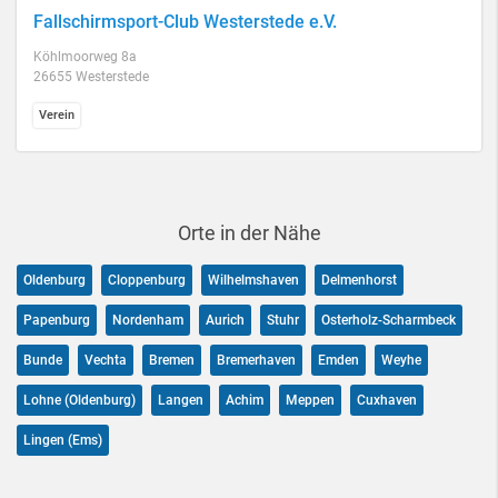
Fallschirmsport-Club Westerstede e.V.
Köhlmoorweg 8a
26655 Westerstede
Verein
Orte in der Nähe
Oldenburg
Cloppenburg
Wilhelmshaven
Delmenhorst
Papenburg
Nordenham
Aurich
Stuhr
Osterholz-Scharmbeck
Bunde
Vechta
Bremen
Bremerhaven
Emden
Weyhe
Lohne (Oldenburg)
Langen
Achim
Meppen
Cuxhaven
Lingen (Ems)