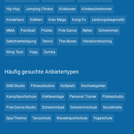
Hip Hop
Jumping Fitness
Kickboxen
Kinderschwimmen
Kindertanz
Klettern
Krav Maga
Kung Fu
Leistungsdiagnostik
MMA
Paintball
Pilates
Pole Dance
Reiten
Schwimmen
Selbstverteidigung
Tennis
Thai-Boxen
Vibrationstraining
Wing Tsun
Yoga
Zumba
Häufig gesuchte Anbietertypen
EMS-Studio
Fitnessstudios
Golfplatz
Hochseilgarten
Kampfsportschule
Kletteranlage
Personal Trainer
Pilatesstudio
Pole Dance-Studio
Schwimmbad
Schwimmschule
Soccerhalle
Spa/Therme
Tanzschule
Wassersportschule
Yogaschule