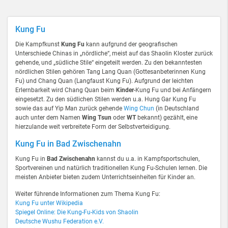
Kung Fu
Die Kampfkunst
Kung Fu
kann aufgrund der geografischen
Unterschiede Chinas in „nördliche“, meist auf das Shaolin Kloster zurück
gehende, und „südliche Stile“ eingeteilt werden. Zu den bekanntesten
nördlichen Stilen gehören Tang Lang Quan (Gottesanbeterinnen Kung
Fu) und Chang Quan (Langfaust Kung Fu). Aufgrund der leichten
Erlernbarkeit wird Chang Quan beim
Kinder
-Kung Fu und bei Anfängern
eingesetzt. Zu den südlichen Stilen werden u.a. Hung Gar Kung Fu
sowie das auf Yip Man zurück gehende
Wing Chun
(in Deutschland
auch unter dem Namen
Wing Tsun
oder
WT
bekannt) gezählt, eine
hierzulande weit verbreitete Form der Selbstverteidigung.
Kung Fu in Bad Zwischenahn
Kung Fu in
Bad Zwischenahn
kannst du u.a. in Kampfsportschulen,
Sportvereinen und natürlich traditionellen Kung Fu-Schulen lernen. Die
meisten Anbieter bieten zudem Unterrichtseinheiten für Kinder an.
Weiter führende Informationen zum Thema Kung Fu:
Kung Fu unter Wikipedia
Spiegel Online: Die Kung-Fu-Kids von Shaolin
Deutsche Wushu Federation e.V.