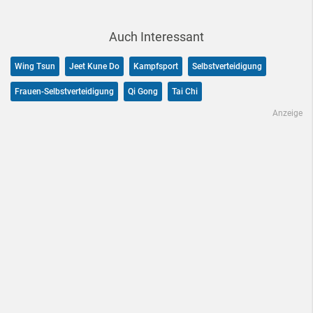
Auch Interessant
Wing Tsun
Jeet Kune Do
Kampfsport
Selbstverteidigung
Frauen-Selbstverteidigung
Qi Gong
Tai Chi
Anzeige