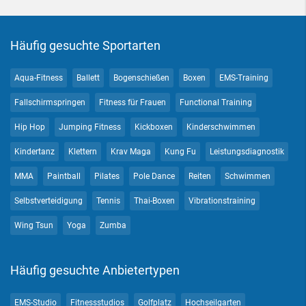
Häufig gesuchte Sportarten
Aqua-Fitness
Ballett
Bogenschießen
Boxen
EMS-Training
Fallschirmspringen
Fitness für Frauen
Functional Training
Hip Hop
Jumping Fitness
Kickboxen
Kinderschwimmen
Kindertanz
Klettern
Krav Maga
Kung Fu
Leistungsdiagnostik
MMA
Paintball
Pilates
Pole Dance
Reiten
Schwimmen
Selbstverteidigung
Tennis
Thai-Boxen
Vibrationstraining
Wing Tsun
Yoga
Zumba
Häufig gesuchte Anbietertypen
EMS-Studio
Fitnessstudios
Golfplatz
Hochseilgarten