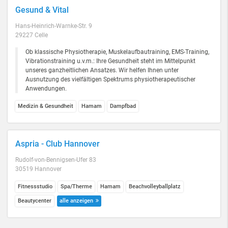
Gesund & Vital
Hans-Heinrich-Warnke-Str. 9
29227 Celle
Ob klassische Physiotherapie, Muskelaufbautraining, EMS-Training,
Vibrationstraining u.v.m.: Ihre Gesundheit steht im Mittelpunkt
unseres ganzheitlichen Ansatzes. Wir helfen Ihnen unter
Ausnutzung des vielfältigen Spektrums physiotherapeutischer
Anwendungen.
Medizin & Gesundheit
Hamam
Dampfbad
Aspria - Club Hannover
Rudolf-von-Bennigsen-Ufer 83
30519 Hannover
Fitnessstudio
Spa/Therme
Hamam
Beachvolleyballplatz
Beautycenter
alle anzeigen