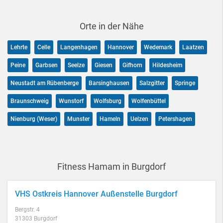
Orte in der Nähe
Lehrte
Celle
Langenhagen
Hannover
Wedemark
Laatzen
Peine
Garbsen
Seelze
Giesen
Gifhorn
Hildesheim
Neustadt am Rübenberge
Barsinghausen
Salzgitter
Springe
Braunschweig
Wunstorf
Wolfsburg
Wolfenbüttel
Nienburg (Weser)
Munster
Hameln
Uelzen
Petershagen
Fitness Hamam in Burgdorf
VHS Ostkreis Hannover Außenstelle Burgdorf
Bergstr. 4
31303 Burgdorf