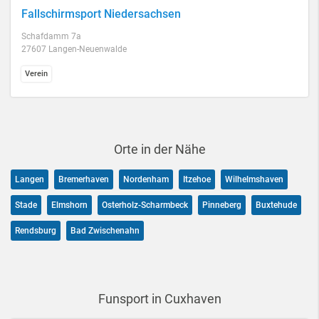
Fallschirmsport Niedersachsen
Schafdamm 7a
27607 Langen-Neuenwalde
Verein
Orte in der Nähe
Langen
Bremerhaven
Nordenham
Itzehoe
Wilhelmshaven
Stade
Elmshorn
Osterholz-Scharmbeck
Pinneberg
Buxtehude
Rendsburg
Bad Zwischenahn
Funsport in Cuxhaven