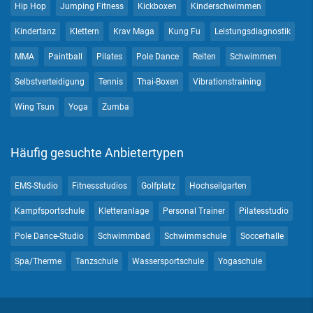
Hip Hop
Jumping Fitness
Kickboxen
Kinderschwimmen
Kindertanz
Klettern
Krav Maga
Kung Fu
Leistungsdiagnostik
MMA
Paintball
Pilates
Pole Dance
Reiten
Schwimmen
Selbstverteidigung
Tennis
Thai-Boxen
Vibrationstraining
Wing Tsun
Yoga
Zumba
Häufig gesuchte Anbietertypen
EMS-Studio
Fitnessstudios
Golfplatz
Hochseilgarten
Kampfsportschule
Kletteranlage
Personal Trainer
Pilatesstudio
Pole Dance-Studio
Schwimmbad
Schwimmschule
Soccerhalle
Spa/Therme
Tanzschule
Wassersportschule
Yogaschule