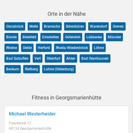
Orte in der Nähe
Osnabrück
Melle
Bramsche
Ibbenbüren
Warendorf
Greven
Bünde
Bielefeld
Emsdetten
Gütersloh
Lübbecke
Münster
Rheine
Oelde
Herford
Rheda-Wiedenbrück
Löhne
Bad Salzuflen
Verl
Steinfurt
Ahlen
Bad Oeynhausen
Beckum
Rietberg
Lohne (Oldenburg)
Fitness in Georgsmarienhütte
Michael Westerheider
Freudental 12
49124 Georgsmarienhütte