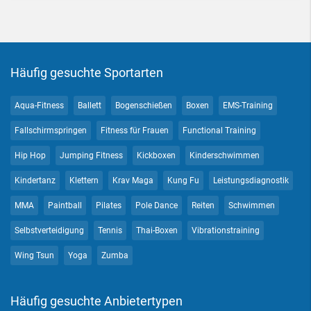
Häufig gesuchte Sportarten
Aqua-Fitness
Ballett
Bogenschießen
Boxen
EMS-Training
Fallschirmspringen
Fitness für Frauen
Functional Training
Hip Hop
Jumping Fitness
Kickboxen
Kinderschwimmen
Kindertanz
Klettern
Krav Maga
Kung Fu
Leistungsdiagnostik
MMA
Paintball
Pilates
Pole Dance
Reiten
Schwimmen
Selbstverteidigung
Tennis
Thai-Boxen
Vibrationstraining
Wing Tsun
Yoga
Zumba
Häufig gesuchte Anbietertypen