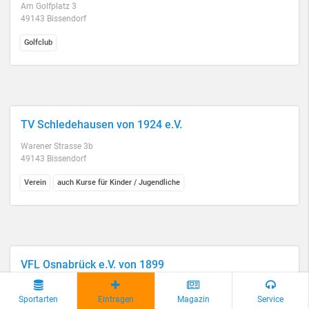
Am Golfplatz 3
49143 Bissendorf
Golfclub
TV Schledehausen von 1924 e.V.
Warener Strasse 3b
49143 Bissendorf
Verein
auch Kurse für Kinder / Jugendliche
VFL Osnabrück e.V. von 1899
Scharnhorststr. 50
49084 Osnabrück
Sportarten
Eintragen
Magazin
Service