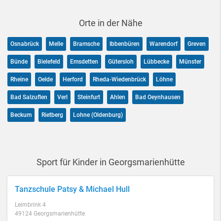
Orte in der Nähe
Osnabrück
Melle
Bramsche
Ibbenbüren
Warendorf
Greven
Bünde
Bielefeld
Emsdetten
Gütersloh
Lübbecke
Münster
Rheine
Oelde
Herford
Rheda-Wiedenbrück
Löhne
Bad Salzuflen
Verl
Steinfurt
Ahlen
Bad Oeynhausen
Beckum
Rietberg
Lohne (Oldenburg)
Sport für Kinder in Georgsmarienhütte
Tanzschule Patsy & Michael Hull
Leimbrink 4
49124 Georgsmarienhütte