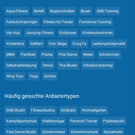
Aqua-Fitness
Ballett
Bogenschießen
Boxen
EMS-Training
Fallschirmspringen
Fitness für Frauen
Functional Training
Hip Hop
Jumping Fitness
Kickboxen
Kinderschwimmen
Kindertanz
Klettern
Krav Maga
Kung Fu
Leistungsdiagnostik
MMA
Paintball
Pilates
Pole Dance
Reiten
Schwimmen
Selbstverteidigung
Tennis
Thai-Boxen
Vibrationstraining
Wing Tsun
Yoga
Zumba
Häufig gesuchte Anbietertypen
EMS-Studio
Fitnessstudios
Golfplatz
Hochseilgarten
Kampfsportschule
Kletteranlage
Personal Trainer
Pilatesstudio
Pole Dance-Studio
Schwimmbad
Schwimmschule
Soccerhalle