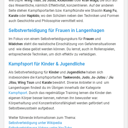
wie bspw.
Wing Tsun
,
Ju Jutsu
,
Kickboxen
oder
Krav Maga
, die sich auf
das Wesentliche, nämlich Effektivität, konzentrieren. Auf der anderen
Seite stehen Kampfsportarten bzw. Kampfkünste wie Shaolin
Kung Fu
,
Karate
oder
Hapkido
, wo den Schülern neben den Techniken und Formen
auch Geschichte und Philosophie vermittelt wird.
Selbstverteidigung für Frauen in Langenhagen
Im Fokus von einem Selbstverteidigungskurs für
Frauen
und
Mädchen
steht die realistische Einschätzung von Gefahrensituationen
und wie diese gelöst werden können. Du lernst, auch in Rollenspielen,
entsprechende Techniken, um dich effektiv zu verteidigen.
Kampfsport für Kinder & Jugendliche
Als Selbstverteidigung für
Kinder
und
Jugendliche
haben sich
insbesondere die Kampfsportarten
Taekwondo
,
Judo
,
Ju-Jutsu
/
Jiu
Jitsu
,
Wing Tsun
und
Karate
bewährt. Diverse Anbieter in und um
Langenhagen findest du im Übrigen innerhalb der Kategorie
Kampfsport
. Durch das regelmäßige Training lernen die Kinder den
eigenen Körper besser kennen, nehmen ihn bewusster war.
Körperhaltung und Konzentrationsfähigkeit werden gefördert und
Selbstbewusstsein aufgebaut.
Weiter führende Informationen zum Thema:
Selbstverteidigung unter Wikipedia