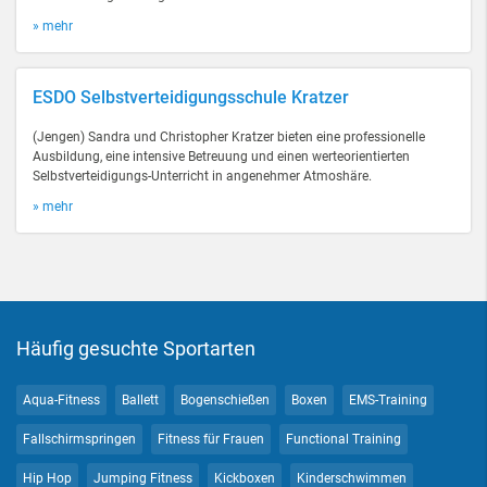
» mehr
ESDO Selbstverteidigungsschule Kratzer
(Jengen) Sandra und Christopher Kratzer bieten eine professionelle
Ausbildung, eine intensive Betreuung und einen werteorientierten
Selbstverteidigungs-Unterricht in angenehmer Atmoshäre.
» mehr
Häufig gesuchte Sportarten
Aqua-Fitness
Ballett
Bogenschießen
Boxen
EMS-Training
Fallschirmspringen
Fitness für Frauen
Functional Training
Hip Hop
Jumping Fitness
Kickboxen
Kinderschwimmen