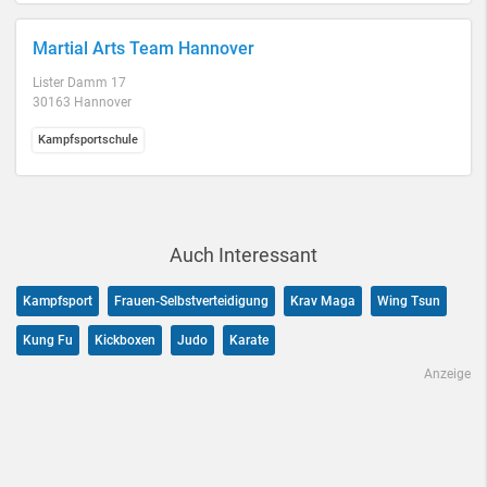
Martial Arts Team Hannover
Lister Damm 17
30163 Hannover
Kampfsportschule
Auch Interessant
Kampfsport
Frauen-Selbstverteidigung
Krav Maga
Wing Tsun
Kung Fu
Kickboxen
Judo
Karate
Anzeige