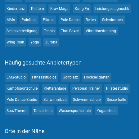
Kindertanz
Klettern
Krav Maga
Kung Fu
Leistungsdiagnostik
MMA
Paintball
Pilates
Pole Dance
Reiten
Schwimmen
Selbstverteidigung
Tennis
Thai-Boxen
Vibrationstraining
Wing Tsun
Yoga
Zumba
Häufig gesuchte Anbietertypen
EMS-Studio
Fitnessstudios
Golfplatz
Hochseilgarten
Kampfsportschule
Kletteranlage
Personal Trainer
Pilatesstudio
Pole Dance-Studio
Schwimmbad
Schwimmschule
Soccerhalle
Spa/Therme
Tanzschule
Wassersportschule
Yogaschule
Orte in der Nähe