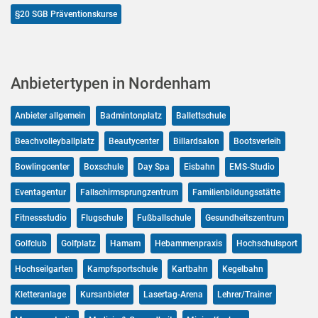
§20 SGB Präventionskurse
Anbietertypen in Nordenham
Anbieter allgemein
Badmintonplatz
Ballettschule
Beachvolleyballplatz
Beautycenter
Billardsalon
Bootsverleih
Bowlingcenter
Boxschule
Day Spa
Eisbahn
EMS-Studio
Eventagentur
Fallschirmsprungzentrum
Familienbildungsstätte
Fitnessstudio
Flugschule
Fußballschule
Gesundheitszentrum
Golfclub
Golfplatz
Hamam
Hebammenpraxis
Hochschulsport
Hochseilgarten
Kampfsportschule
Kartbahn
Kegelbahn
Kletteranlage
Kursanbieter
Lasertag-Arena
Lehrer/Trainer