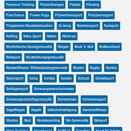
Personal Training
Physiotherapie
Pilates
Piloxing
Pole Dance
Power-Yoga
Präventionssport
Präzisionssport
Progressive Muskelrelaxation
Qi Gong
Radrennsport
Radsport
Rafting
Reha-Sport
Reiten
Rhönrad
Rhythmische Sportgymnastik
Ringen
Rock ’n’ Roll
Rollkunstlauf
Rollsport
Rückbildungsgymnastik
Rückenfitness/ Wirbelsäulengymnastik
Rudern
Rugby
Rumba
Salonsport
Salsa
Samba
Sambo
Schach
Schießsport
Schlägersport
Schwangerenschwimmen
Schwangerschaftsgymnastik
Schwimmen
Schwimmsport
Segelfliegen
Segeln
Selbstverteidigung
Seniorenfitness
Shiatsu
Skat
Skateboarding
Ski-Gymnastik
Skisport