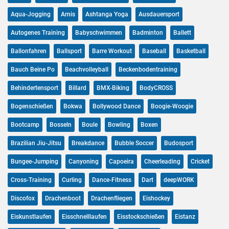
Aqua-Jogging
Arnis
Ashtanga Yoga
Ausdauersport
Autogenes Training
Babyschwimmen
Badminton
Ballett
Ballonfahren
Ballsport
Barre Workout
Baseball
Basketball
Bauch Beine Po
Beachvolleyball
Beckenbodentraining
Behindertensport
Billard
BMX-Biking
BodyCROSS
Bogenschießen
Bokwa
Bollywood Dance
Boogie-Woogie
Bootcamp
Bosseln
Boule
Bowling
Boxen
Brazilian Jiu-Jitsu
Breakdance
Bubble Soccer
Budosport
Bungee-Jumping
Canyoning
Capoeira
Cheerleading
Cricket
Cross-Training
Curling
Dance-Fitness
Dart
deepWORK
Discofox
Drachenboot
Drachenfliegen
Eishockey
Eiskunstlaufen
Eisschnelllaufen
Eisstockschießen
Eistanz