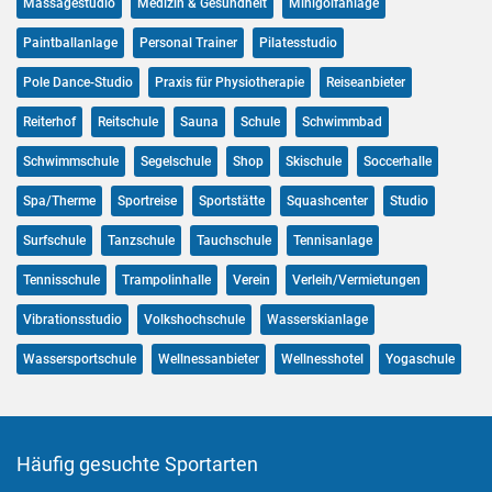
Massagestudio
Medizin & Gesundheit
Minigolfanlage
Paintballanlage
Personal Trainer
Pilatesstudio
Pole Dance-Studio
Praxis für Physiotherapie
Reiseanbieter
Reiterhof
Reitschule
Sauna
Schule
Schwimmbad
Schwimmschule
Segelschule
Shop
Skischule
Soccerhalle
Spa/Therme
Sportreise
Sportstätte
Squashcenter
Studio
Surfschule
Tanzschule
Tauchschule
Tennisanlage
Tennisschule
Trampolinhalle
Verein
Verleih/Vermietungen
Vibrationsstudio
Volkshochschule
Wasserskianlage
Wassersportschule
Wellnessanbieter
Wellnesshotel
Yogaschule
Häufig gesuchte Sportarten