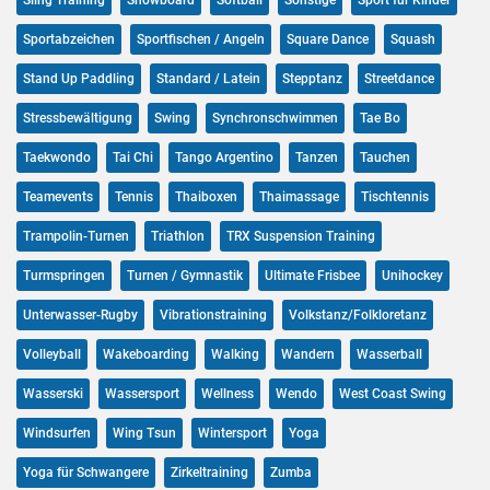
Sling Training
Snowboard
Softball
Sonstige
Sport für Kinder
Sportabzeichen
Sportfischen / Angeln
Square Dance
Squash
Stand Up Paddling
Standard / Latein
Stepptanz
Streetdance
Stressbewältigung
Swing
Synchronschwimmen
Tae Bo
Taekwondo
Tai Chi
Tango Argentino
Tanzen
Tauchen
Teamevents
Tennis
Thaiboxen
Thaimassage
Tischtennis
Trampolin-Turnen
Triathlon
TRX Suspension Training
Turmspringen
Turnen / Gymnastik
Ultimate Frisbee
Unihockey
Unterwasser-Rugby
Vibrationstraining
Volkstanz/Folkloretanz
Volleyball
Wakeboarding
Walking
Wandern
Wasserball
Wasserski
Wassersport
Wellness
Wendo
West Coast Swing
Windsurfen
Wing Tsun
Wintersport
Yoga
Yoga für Schwangere
Zirkeltraining
Zumba