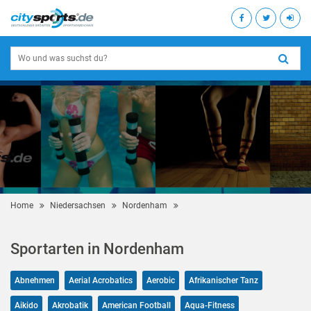
Home
Niedersachsen
Nordenham
Sportarten in Nordenham
Abnehmen
Aerial Acrobatics
Aerobic
Afrikanischer Tanz
Aikido
Akrobatik
American Football
Aqua-Fitness