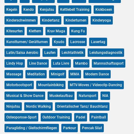
Kegeln
Kendo
Kenjutsu
Kettlebell Training
Kickboxen
Kinderschwimmen
Kindertanz
Kinderturnen
Kinderyoga
Kitesurfen
Klettern
Krav Maga
Kung Fu
Kunstturnen/ Gerätturnen
Kyudo
Lacrosse
Lasertag
Latin/Salsa Aerobic
Laufen
Leichtathletik
Leistungsdiagnostik
Lindy Hop
Line Dance
Luta Livre
Mambo
Mannschaftssport
Massage
Meditation
Minigolf
MMA
Modern Dance
Motorbootsport
Mountainbiking
MTV-Moves / Videoclip-Dancing
Musical & Show Dance
Muskelaufbau
Natursport
NIA
Ninjutsu
Nordic Walking
Orientalischer Tanz/ Bauchtanz
Osteoporose-Sport
Outdoor Training
Padel
Paintball
Paragliding / Gleitschirmfliegen
Parkour
Pencak Silat