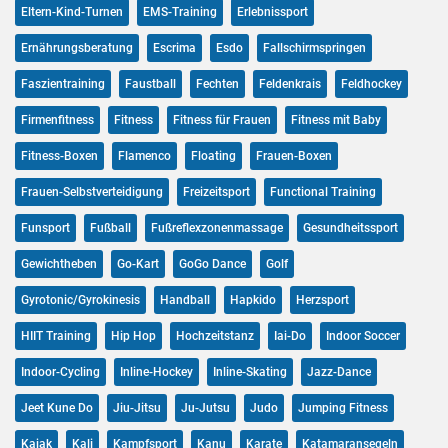
Eltern-Kind-Turnen
EMS-Training
Erlebnissport
Ernährungsberatung
Escrima
Esdo
Fallschirmspringen
Faszientraining
Faustball
Fechten
Feldenkrais
Feldhockey
Firmenfitness
Fitness
Fitness für Frauen
Fitness mit Baby
Fitness-Boxen
Flamenco
Floating
Frauen-Boxen
Frauen-Selbstverteidigung
Freizeitsport
Functional Training
Funsport
Fußball
Fußreflexzonenmassage
Gesundheitssport
Gewichtheben
Go-Kart
GoGo Dance
Golf
Gyrotonic/Gyrokinesis
Handball
Hapkido
Herzsport
HIIT Training
Hip Hop
Hochzeitstanz
Iai-Do
Indoor Soccer
Indoor-Cycling
Inline-Hockey
Inline-Skating
Jazz-Dance
Jeet Kune Do
Jiu-Jitsu
Ju-Jutsu
Judo
Jumping Fitness
Kajak
Kali
Kampfsport
Kanu
Karate
Katamaransegeln