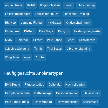
Aqua-Fitness
Ballett
Bogenschießen
Boxen
EMS-Training
Fallschirmspringen
Fitness für Frauen
Functional Training
Hip Hop
Jumping Fitness
Kickboxen
Kinderschwimmen
Kindertanz
Klettern
Krav Maga
Kung Fu
Leistungsdiagnostik
MMA
Paintball
Pilates
Pole Dance
Reiten
Schwimmen
Selbstverteidigung
Tennis
Thai-Boxen
Vibrationstraining
Wing Tsun
Yoga
Zumba
Häufig gesuchte Anbietertypen
EMS-Studio
Fitnessstudios
Golfplatz
Hochseilgarten
Kampfsportschule
Kletteranlage
Personal Trainer
Pilatesstudio
Pole Dance-Studio
Schwimmbad
Schwimmschule
Soccerhalle