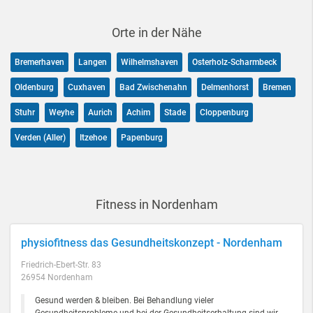
Orte in der Nähe
Bremerhaven
Langen
Wilhelmshaven
Osterholz-Scharmbeck
Oldenburg
Cuxhaven
Bad Zwischenahn
Delmenhorst
Bremen
Stuhr
Weyhe
Aurich
Achim
Stade
Cloppenburg
Verden (Aller)
Itzehoe
Papenburg
Fitness in Nordenham
physiofitness das Gesundheitskonzept - Nordenham
Friedrich-Ebert-Str. 83
26954 Nordenham
Gesund werden & bleiben. Bei Behandlung vieler