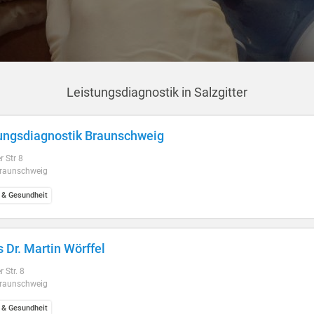
Leistungsdiagnostik in Salzgitter
ungsdiagnostik Braunschweig
r Str 8
raunschweig
 & Gesundheit
s Dr. Martin Wörffel
 Str. 8
raunschweig
 & Gesundheit