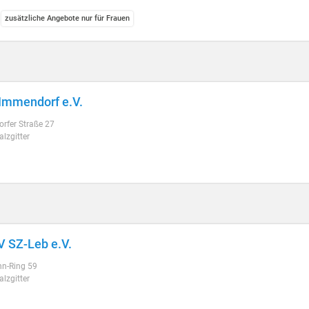
zusätzliche Angebote nur für Frauen
Immendorf e.V.
rfer Straße 27
lzgitter
 SZ-Leb e.V.
hn-Ring 59
lzgitter