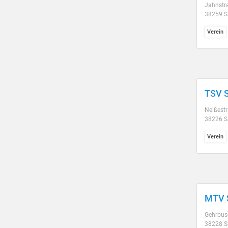
Jahnstr
38259 Sa
Verein
TSV S
Neißest
38226 Sa
Verein
MTV S
Gehrbus
38228 Sa