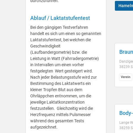
durchzuführen.
Hamel
Ablauf / Laktatstufentest
Bei den gängigen Testverfahren
handelt es sich um einen so genannten
Laktatstufentest, bei welchen die
Geschwindigkeit
Braun
(Laufbandergometrie) bzw. die
Leistung in Watt (Fahrradergometrie)
Danziger
in Intervallen um einen vorher
38239 Sa
festgelegten Wert gesteigert wird.
Nach jeder Belastungsstufe wird zur
Verein
Bestimmung des Laktatwerts ein
kleiner Tropfen Blut aus dem
Ohrläppchen entnommen, um die
jeweilige Laktatkonzentration
festzustellen. Gleichzeitig wird die
Body-
Herzfrequenz mittels Pulsmesser
während des gesamten Tests
Lange W
aufgezeichnet.
38259 Sa