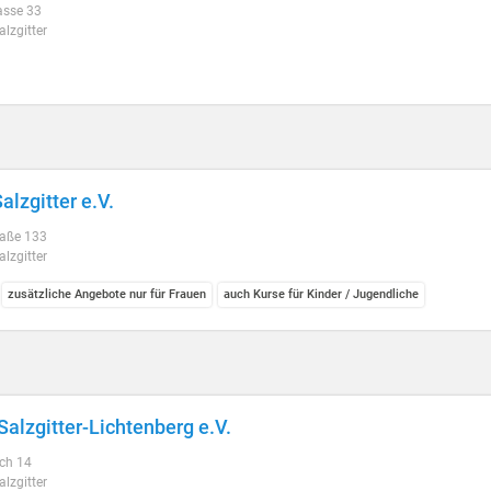
asse 33
lzgitter
alzgitter e.V.
raße 133
lzgitter
zusätzliche Angebote nur für Frauen
auch Kurse für Kinder / Jugendliche
alzgitter-Lichtenberg e.V.
ch 14
lzgitter