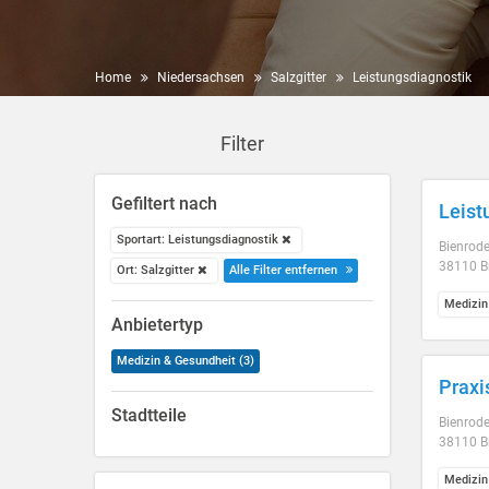
Home
Niedersachsen
Salzgitter
Leistungsdiagnostik
Filter
Gefiltert nach
Leist
Sportart: Leistungsdiagnostik
Bienrode
38110 B
Ort: Salzgitter
Alle Filter entfernen
Medizin
Anbietertyp
Medizin & Gesundheit (3)
Praxi
Stadtteile
Bienroder
38110 B
Medizin