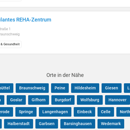
lantes REHA-Zentrum
traße 1
raunschweig
 & Gesundheit
Orte in der Nähe
üttel
Braunschweig
Peine
Hildesheim
Giesen
L
n
Goslar
Gifhorn
Burgdorf
Wolfsburg
Hannover
erode
Springe
Langenhagen
Einbeck
Celle
Nort
Halberstadt
Garbsen
Barsinghausen
Wedemark