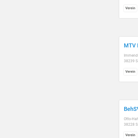
Verein
MTV 
Immendo
38239 Sa
Verein
BehSV
Otto-Ha
38228 Sa
Verein