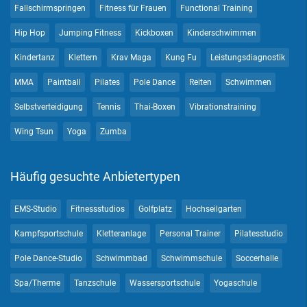
Fallschirmspringen
Fitness für Frauen
Functional Training
Hip Hop
Jumping Fitness
Kickboxen
Kinderschwimmen
Kindertanz
Klettern
Krav Maga
Kung Fu
Leistungsdiagnostik
MMA
Paintball
Pilates
Pole Dance
Reiten
Schwimmen
Selbstverteidigung
Tennis
Thai-Boxen
Vibrationstraining
Wing Tsun
Yoga
Zumba
Häufig gesuchte Anbietertypen
EMS-Studio
Fitnessstudios
Golfplatz
Hochseilgarten
Kampfsportschule
Kletteranlage
Personal Trainer
Pilatesstudio
Pole Dance-Studio
Schwimmbad
Schwimmschule
Soccerhalle
Spa/Therme
Tanzschule
Wassersportschule
Yogaschule