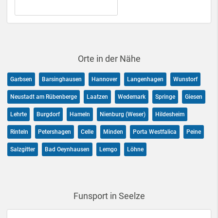
Orte in der Nähe
Garbsen
Barsinghausen
Hannover
Langenhagen
Wunstorf
Neustadt am Rübenberge
Laatzen
Wedemark
Springe
Giesen
Lehrte
Burgdorf
Hameln
Nienburg (Weser)
Hildesheim
Rinteln
Petershagen
Celle
Minden
Porta Westfalica
Peine
Salzgitter
Bad Oeynhausen
Lemgo
Löhne
Funsport in Seelze