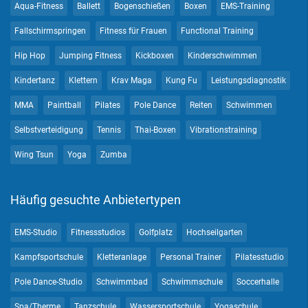
Aqua-Fitness
Ballett
Bogenschießen
Boxen
EMS-Training
Fallschirmspringen
Fitness für Frauen
Functional Training
Hip Hop
Jumping Fitness
Kickboxen
Kinderschwimmen
Kindertanz
Klettern
Krav Maga
Kung Fu
Leistungsdiagnostik
MMA
Paintball
Pilates
Pole Dance
Reiten
Schwimmen
Selbstverteidigung
Tennis
Thai-Boxen
Vibrationstraining
Wing Tsun
Yoga
Zumba
Häufig gesuchte Anbietertypen
EMS-Studio
Fitnessstudios
Golfplatz
Hochseilgarten
Kampfsportschule
Kletteranlage
Personal Trainer
Pilatesstudio
Pole Dance-Studio
Schwimmbad
Schwimmschule
Soccerhalle
Spa/Therme
Tanzschule
Wassersportschule
Yogaschule