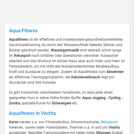
Aqua-Fitness
Aquafitness
ist ein effektives und insbesondere gesundheitsorientiertes
Ganzkörpertraining, da durch den Wasserauftrieb Gelenke, Sehnen und
Rücken geschont werden.
Wassergymnastik
wird deshalb schon lange
im
Rehasport
nach Unfällen oder Operationen verordnet. Inzwischen
etabliert sich das Workout im kühlen Nass aber auch mehr und mehr im
Fitnessbereich, um mit Hilfe des Wasserwiderstandes Muskelaufbau,
Kraft und Ausdauer zu steigern. Zudem ist Aquafitness zum
Abnehmen
ein effektives Trainingsprogramm: der
Kalorienverbrauch
liegt pro
Stunde bei rund 500 Kalorien.
Es gibt inzwischen verschiedene Variationen, so dass jeder einen
geeigneten Kurs in seiner Nähe finden dürfte:
Aqua-Jogging
,
-Cycling
,
-
Zumba
, spezielle Kurse für
Schwangere
etc.
Aquafitness in Vechta
Kurse
werden u.a. von Fitnessstudios, Schwimmschulen,
Rehasport
-
Vereinen, sowie vielen Hallenbädern, Thermen o.ä. in und um
Vechta
angeboten. Spezielle Trainingsvideos mit vielen tollen
Übungen
findest