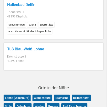
Hallenbad Delfin
Thouarsstr. 1
49356 Diepholz
Schwimmbad
Sauna
Sportstätte
auch Kurse für Kinder / Jugendliche
TuS Blau-Weiß Lohne
Deichstrasse 3
49393 Lohne
Orte in der Nähe
Lohne (Oldenburg)
Cloppenburg
Bramsche
Delmenhorst
Stuhr
Oldenburg
Weyhe
Bremen
Bad Zwischenahn