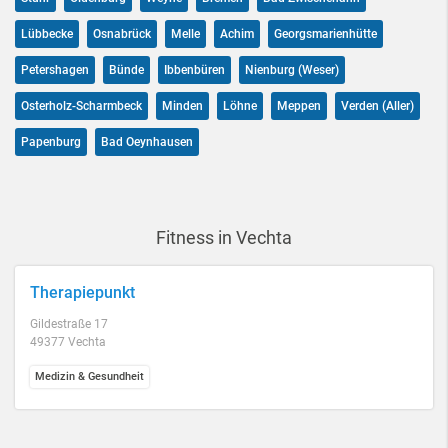
Lübbecke
Osnabrück
Melle
Achim
Georgsmarienhütte
Petershagen
Bünde
Ibbenbüren
Nienburg (Weser)
Osterholz-Scharmbeck
Minden
Löhne
Meppen
Verden (Aller)
Papenburg
Bad Oeynhausen
Fitness in Vechta
Therapiepunkt
Gildestraße 17
49377 Vechta
Medizin & Gesundheit