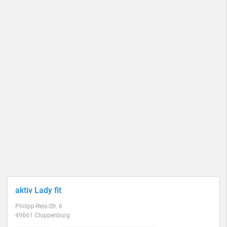
aktiv Lady fit
Philipp-Reis-Str. 6
49661 Cloppenburg