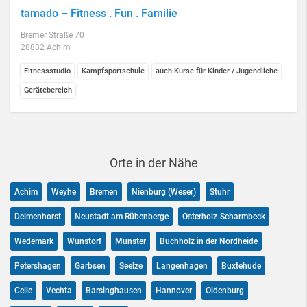
tamado – Fitness . Fun . Familie
Bremer Straße 70
28832 Achim
Fitnessstudio
Kampfsportschule
auch Kurse für Kinder / Jugendliche
Gerätebereich
Orte in der Nähe
Achim
Weyhe
Bremen
Nienburg (Weser)
Stuhr
Delmenhorst
Neustadt am Rübenberge
Osterholz-Scharmbeck
Wedemark
Wunstorf
Munster
Buchholz in der Nordheide
Petershagen
Garbsen
Seelze
Langenhagen
Buxtehude
Celle
Vechta
Barsinghausen
Hannover
Oldenburg