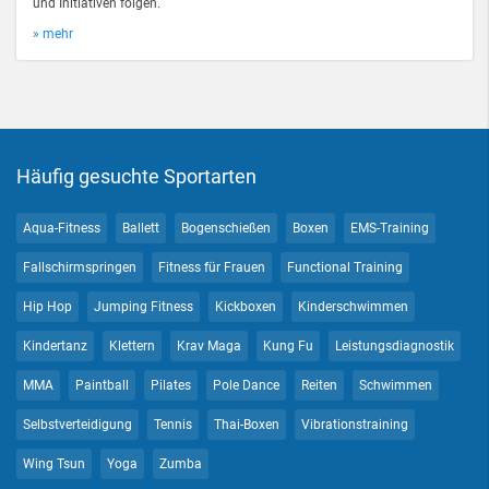
und Initiativen folgen.
» mehr
Häufig gesuchte Sportarten
Aqua-Fitness
Ballett
Bogenschießen
Boxen
EMS-Training
Fallschirmspringen
Fitness für Frauen
Functional Training
Hip Hop
Jumping Fitness
Kickboxen
Kinderschwimmen
Kindertanz
Klettern
Krav Maga
Kung Fu
Leistungsdiagnostik
MMA
Paintball
Pilates
Pole Dance
Reiten
Schwimmen
Selbstverteidigung
Tennis
Thai-Boxen
Vibrationstraining
Wing Tsun
Yoga
Zumba