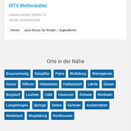
MTV Wolfenbüttel
Halberstädter Straße 1b
38300 Wolfenbüttel
Verein
auch Kurse für Kinder / Jugendliche
Orte in der Nähe
Braunschweig
Salzgitter
Peine
Wolfsburg
Wernigerode
Goslar
Gifhorn
Hildesheim
Halberstadt
Lehrte
Giesen
Burgdorf
Laatzen
Celle
Hannover
Einbeck
Northeim
Langenhagen
Springe
Seelze
Garbsen
Aschersleben
Wedemark
Magdeburg
Nordhausen