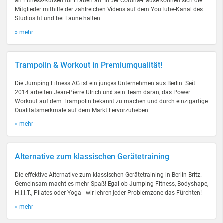
an Fitness-Kursen für Frauen an. In der Corona-Pause können sich die
Mitglieder mithilfe der zahlreichen Videos auf dem YouTube-Kanal des
Studios fit und bei Laune halten.
» mehr
Trampolin & Workout in Premiumqualität!
Die Jumping Fitness AG ist ein junges Unternehmen aus Berlin. Seit
2014 arbeiten Jean-Pierre Ulrich und sein Team daran, das Power
Workout auf dem Trampolin bekannt zu machen und durch einzigartige
Qualitätsmerkmale auf dem Markt hervorzuheben.
» mehr
Alternative zum klassischen Gerätetraining
Die effektive Alternative zum klassischen Gerätetraining in Berlin-Britz.
Gemeinsam macht es mehr Spaß! Egal ob Jumping Fitness, Bodyshape,
H.I.I.T., Pilates oder Yoga - wir lehren jeder Problemzone das Fürchten!
» mehr