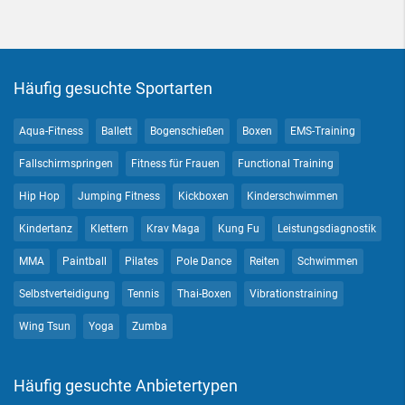
Häufig gesuchte Sportarten
Aqua-Fitness
Ballett
Bogenschießen
Boxen
EMS-Training
Fallschirmspringen
Fitness für Frauen
Functional Training
Hip Hop
Jumping Fitness
Kickboxen
Kinderschwimmen
Kindertanz
Klettern
Krav Maga
Kung Fu
Leistungsdiagnostik
MMA
Paintball
Pilates
Pole Dance
Reiten
Schwimmen
Selbstverteidigung
Tennis
Thai-Boxen
Vibrationstraining
Wing Tsun
Yoga
Zumba
Häufig gesuchte Anbietertypen