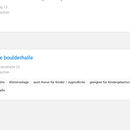
g 13
Aachen
 boulderhalle
nenstraße 22
Aachen
ätte
Kletteranlage
auch Kurse für Kinder / Jugendliche
geeignet für Kindergeburtst
alle