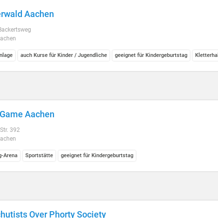
erwald Aachen
 Backertsweg
Aachen
anlage
auch Kurse für Kinder / Jugendliche
geeignet für Kindergeburtstag
Kletterha
rGame Aachen
 Str. 392
Aachen
g-Arena
Sportstätte
geeignet für Kindergeburtstag
hutists Over Phorty Society