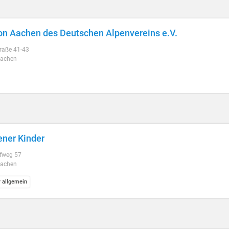
on Aachen des Deutschen Alpenvereins e.V.
raße 41-43
Aachen
ner Kinder
fweg 57
Aachen
r allgemein