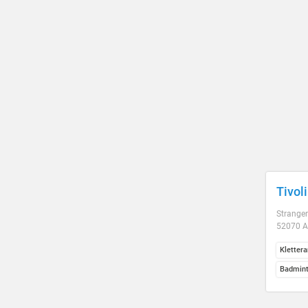
Tivol
Strange
52070 
Kletter
Badmint