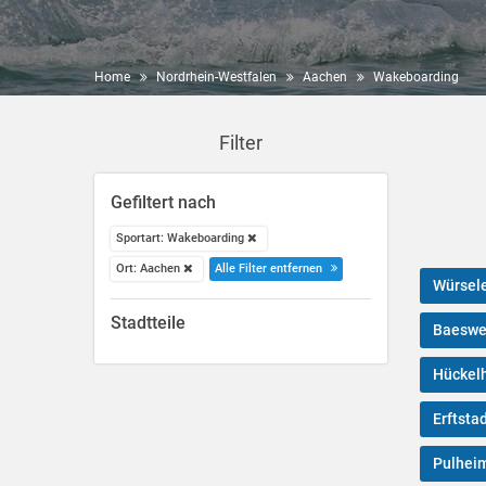
Home
Nordrhein-Westfalen
Aachen
Wakeboarding
Filter
Gefiltert nach
Sportart: Wakeboarding
Ort: Aachen
Alle Filter entfernen
Würsel
Stadtteile
Baeswe
Hückel
Erftsta
Pulhei