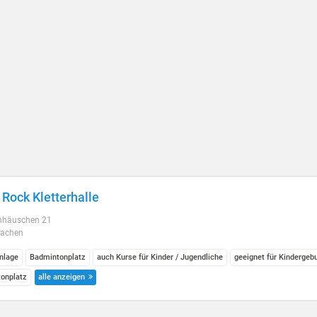
i Rock Kletterhalle
nhäuschen 21
Aachen
anlage
Badmintonplatz
auch Kurse für Kinder / Jugendliche
geeignet für Kindergeb
onplatz
alle anzeigen