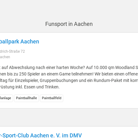
Funsport in Aachen
ballpark Aachen
edrich-Straße 72
Aachen
t auf Abwechslung nach einer harten Woche? Auf 10.000 qm Woodland Sp
en bis zu 250 Spieler an einem Game teilnehmen! Wir bieten einen offen
ltag für Einzelspieler, Gruppenbuchungen und ein Rundum-Paket mit kom
üstung inkl. Essen und Trinken.
llanlage
Paintballhalle
Paintballfeld
-Sport-Club Aachen e. V. im DMV