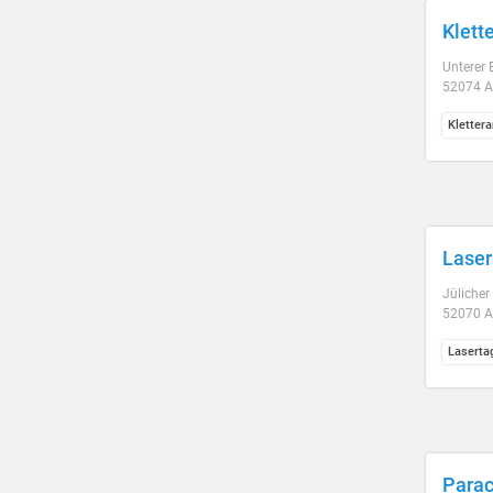
Klett
Unterer
52074 
Kletter
Lase
Jülicher
52070 
Laserta
Parac