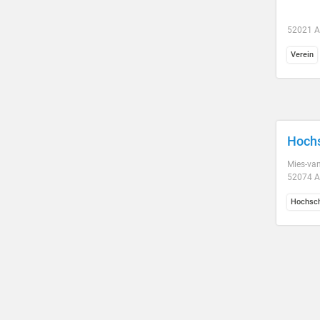
52021 
Verein
Hoch
Mies-van
52074 
Hochsch