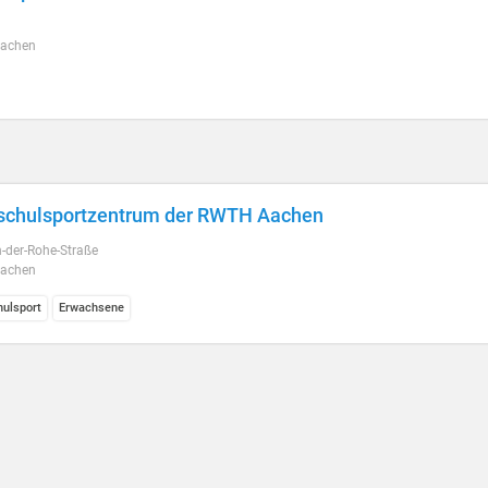
Aachen
schulsportzentrum der RWTH Aachen
-der-Rohe-Straße
Aachen
ulsport
Erwachsene