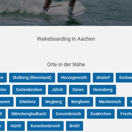
Wakeboarding in Aachen
Orte in der Nähe
en
Stolberg (Rheinland)
Herzogenrath
Alsdorf
Eschwe
iler
Geilenkirchen
Jülich
Düren
Heinsberg
hoven
Erkelenz
Wegberg
Bergheim
Mechernich
dt
Mönchengladbach
Grevenbroich
Euskirchen
Frech
m
Hürth
Korschenbroich
Brühl