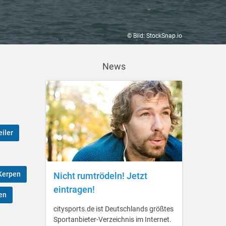
© Bild: StockSnap.io
News
iler
Kerpen
Nicht rumtrödeln! Jetzt
eintragen!
en
citysports.de ist Deutschlands größtes
Sportanbieter-Verzeichnis im Internet.