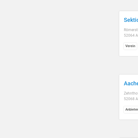
Sekti
Römerst
52064 
Verein
Aache
Zehntho
52068 
Anbiete