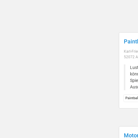
Paint
Karl-Fri
52072 
Lus
könn
Spie
Ausr
Paintba
Motor