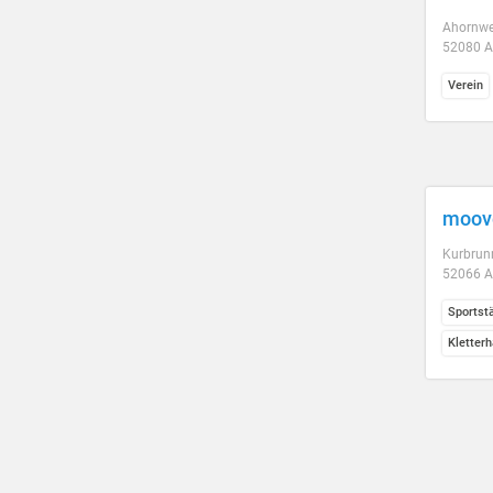
Ahornwe
52080 
Verein
moove
Kurbrun
52066 
Sportst
Kletterh