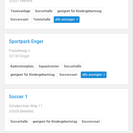
32051 Herford
Tennisanlage
Soccerhalle
geeignet für Kindergeburtstag
Soccercourt
Tennishalle
alle anzeigen
Sportpark Enger
Freizeitweg 3
32130 Enger
Badmintonplatz
Squashcenter
Soccerhalle
geeignet für Kindergeburtstag
Soccercourt
alle anzeigen
Soccer 1
Schelpmilser Weg 11
33609 Bielefeld
Soccerhalle
geeignet für Kindergeburtstag
Soccercourt