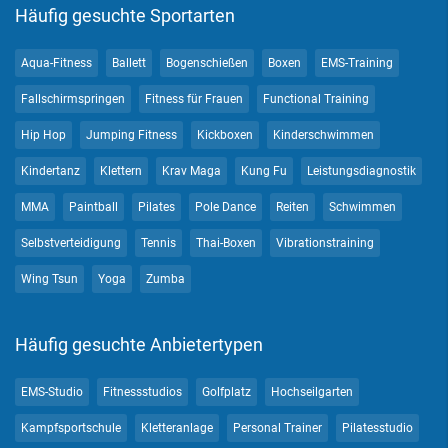
Häufig gesuchte Sportarten
Aqua-Fitness
Ballett
Bogenschießen
Boxen
EMS-Training
Fallschirmspringen
Fitness für Frauen
Functional Training
Hip Hop
Jumping Fitness
Kickboxen
Kinderschwimmen
Kindertanz
Klettern
Krav Maga
Kung Fu
Leistungsdiagnostik
MMA
Paintball
Pilates
Pole Dance
Reiten
Schwimmen
Selbstverteidigung
Tennis
Thai-Boxen
Vibrationstraining
Wing Tsun
Yoga
Zumba
Häufig gesuchte Anbietertypen
EMS-Studio
Fitnessstudios
Golfplatz
Hochseilgarten
Kampfsportschule
Kletteranlage
Personal Trainer
Pilatesstudio