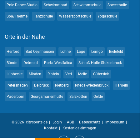
Pole Dance-Studio
Schwimmbad
Schwimmschule
Soccerhalle
Spa/Therme
Tanzschule
Wassersportschule
Yogaschule
Orte in der Nähe
Herford
Bad Oeynhausen
Löhne
Lage
Lemgo
Bielefeld
Bünde
Detmold
Porta Westfalica
Schloß Holte-Stukenbrock
Lübbecke
Minden
Rinteln
Verl
Melle
Gütersloh
Petershagen
Delbrück
Rietberg
Rheda-Wiedenbrück
Hameln
Paderborn
Georgsmarienhütte
Salzkotten
Oelde
© 2026 citysports.de
Login
AGB
Datenschutz
Impressum
Kontakt
Kostenlos eintragen