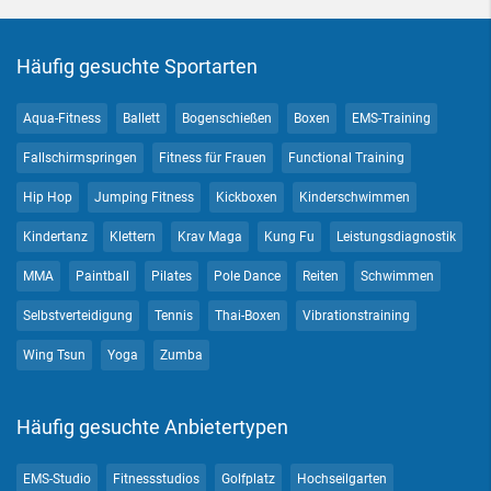
Häufig gesuchte Sportarten
Aqua-Fitness
Ballett
Bogenschießen
Boxen
EMS-Training
Fallschirmspringen
Fitness für Frauen
Functional Training
Hip Hop
Jumping Fitness
Kickboxen
Kinderschwimmen
Kindertanz
Klettern
Krav Maga
Kung Fu
Leistungsdiagnostik
MMA
Paintball
Pilates
Pole Dance
Reiten
Schwimmen
Selbstverteidigung
Tennis
Thai-Boxen
Vibrationstraining
Wing Tsun
Yoga
Zumba
Häufig gesuchte Anbietertypen
EMS-Studio
Fitnessstudios
Golfplatz
Hochseilgarten