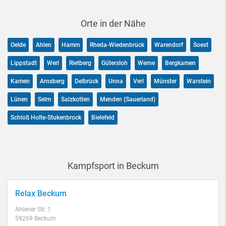
Orte in der Nähe
Oelde
Ahlen
Hamm
Rheda-Wiedenbrück
Warendorf
Soest
Lippstadt
Werl
Rietberg
Gütersloh
Werne
Bergkamen
Kamen
Arnsberg
Delbrück
Unna
Verl
Münster
Warstein
Lünen
Selm
Salzkotten
Menden (Sauerland)
Schloß Holte-Stukenbrock
Bielefeld
Kampfsport in Beckum
Relax Beckum
Ahlener Str. 1
59269 Beckum