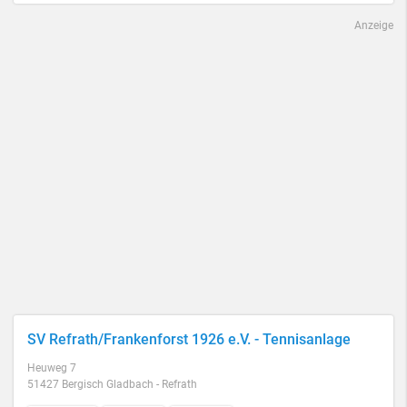
Anzeige
SV Refrath/Frankenforst 1926 e.V. - Tennisanlage
Heuweg 7
51427 Bergisch Gladbach - Refrath