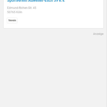
Sportverein Auweiler-Esch 59 e.V.
Edmund-Richen-Str. 45
50765 Köln
Verein
Anzeige