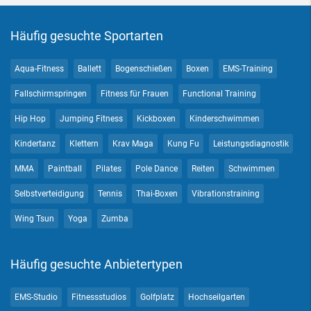
Häufig gesuchte Sportarten
Aqua-Fitness
Ballett
Bogenschießen
Boxen
EMS-Training
Fallschirmspringen
Fitness für Frauen
Functional Training
Hip Hop
Jumping Fitness
Kickboxen
Kinderschwimmen
Kindertanz
Klettern
Krav Maga
Kung Fu
Leistungsdiagnostik
MMA
Paintball
Pilates
Pole Dance
Reiten
Schwimmen
Selbstverteidigung
Tennis
Thai-Boxen
Vibrationstraining
Wing Tsun
Yoga
Zumba
Häufig gesuchte Anbietertypen
EMS-Studio
Fitnessstudios
Golfplatz
Hochseilgarten