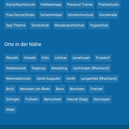
Kampfsportschule
Kletteranlage
Personal Trainer
Pilatesstudio
Pole Dance-Studio
Schwimmbad
Schwimmschule
Soccerhalle
Spa/Therme
Tanzschule
Wassersportschule
Yogaschule
Orte in der Nähe
Rösrath
Overath
Köln
Lohmar
Leverkusen
Troisdorf
Niederkassel
Siegburg
Wesseling
Leichlingen (Rheinland)
Wermelskirchen
Sankt Augustin
Hürth
Langenfeld (Rheinland)
Brühl
Monheim am Rhein
Bonn
Bornheim
Frechen
Solingen
Pulheim
Remscheid
Hennef (Sieg)
Dormagen
Wiehl