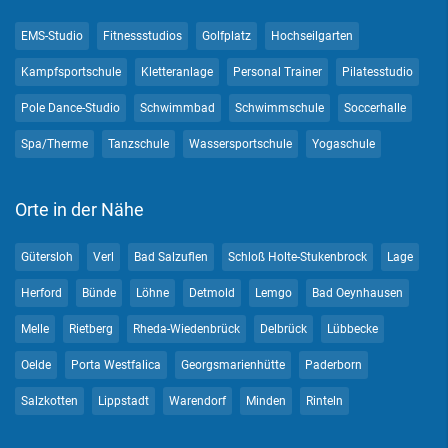
EMS-Studio
Fitnessstudios
Golfplatz
Hochseilgarten
Kampfsportschule
Kletteranlage
Personal Trainer
Pilatesstudio
Pole Dance-Studio
Schwimmbad
Schwimmschule
Soccerhalle
Spa/Therme
Tanzschule
Wassersportschule
Yogaschule
Orte in der Nähe
Gütersloh
Verl
Bad Salzuflen
Schloß Holte-Stukenbrock
Lage
Herford
Bünde
Löhne
Detmold
Lemgo
Bad Oeynhausen
Melle
Rietberg
Rheda-Wiedenbrück
Delbrück
Lübbecke
Oelde
Porta Westfalica
Georgsmarienhütte
Paderborn
Salzkotten
Lippstadt
Warendorf
Minden
Rinteln