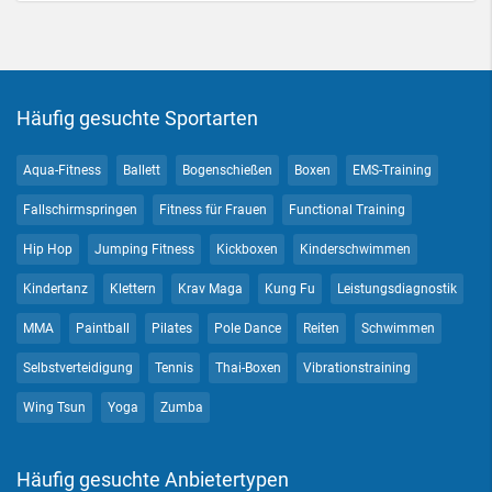
Häufig gesuchte Sportarten
Aqua-Fitness
Ballett
Bogenschießen
Boxen
EMS-Training
Fallschirmspringen
Fitness für Frauen
Functional Training
Hip Hop
Jumping Fitness
Kickboxen
Kinderschwimmen
Kindertanz
Klettern
Krav Maga
Kung Fu
Leistungsdiagnostik
MMA
Paintball
Pilates
Pole Dance
Reiten
Schwimmen
Selbstverteidigung
Tennis
Thai-Boxen
Vibrationstraining
Wing Tsun
Yoga
Zumba
Häufig gesuchte Anbietertypen