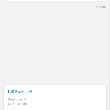
Anzeige
TuS Brake e.V.
Stieglitzweg 5
32051 Herford