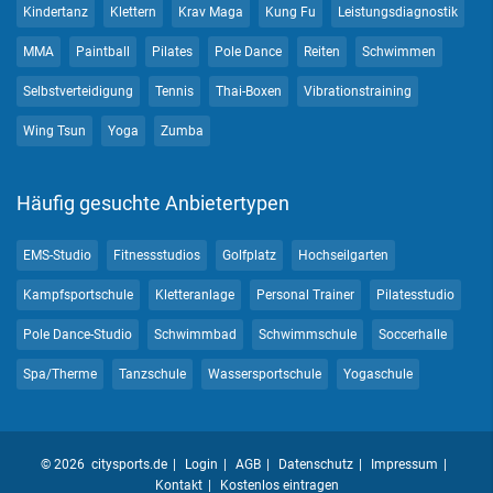
Kindertanz
Klettern
Krav Maga
Kung Fu
Leistungsdiagnostik
MMA
Paintball
Pilates
Pole Dance
Reiten
Schwimmen
Selbstverteidigung
Tennis
Thai-Boxen
Vibrationstraining
Wing Tsun
Yoga
Zumba
Häufig gesuchte Anbietertypen
EMS-Studio
Fitnessstudios
Golfplatz
Hochseilgarten
Kampfsportschule
Kletteranlage
Personal Trainer
Pilatesstudio
Pole Dance-Studio
Schwimmbad
Schwimmschule
Soccerhalle
Spa/Therme
Tanzschule
Wassersportschule
Yogaschule
© 2026 citysports.de
Login
AGB
Datenschutz
Impressum
Kontakt
Kostenlos eintragen