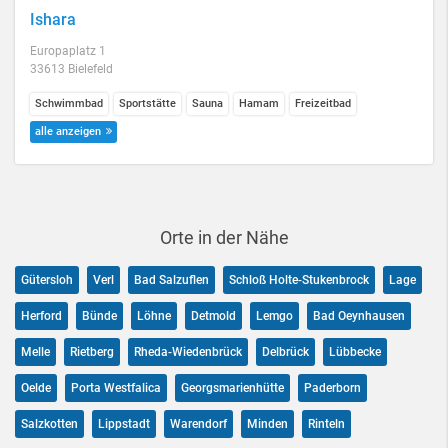
Ishara
Europaplatz 1
33613 Bielefeld
Schwimmbad
Sportstätte
Sauna
Hamam
Freizeitbad
alle anzeigen
Orte in der Nähe
Gütersloh
Verl
Bad Salzuflen
Schloß Holte-Stukenbrock
Lage
Herford
Bünde
Löhne
Detmold
Lemgo
Bad Oeynhausen
Melle
Rietberg
Rheda-Wiedenbrück
Delbrück
Lübbecke
Oelde
Porta Westfalica
Georgsmarienhütte
Paderborn
Salzkotten
Lippstadt
Warendorf
Minden
Rinteln