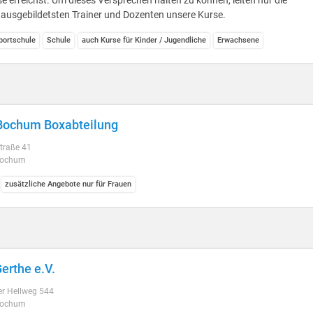
e erreichst. Um dieses Versprechen halten zu können, leiten nur die
ausgebildetsten Trainer und Dozenten unsere Kurse.
ortschule
Schule
auch Kurse für Kinder / Jugendliche
Erwachsene
Bochum Boxabteilung
straße 41
Bochum
zusätzliche Angebote nur für Frauen
erthe e.V.
er Hellweg 544
Bochum