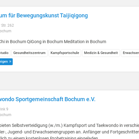
um für Bewegungskunst Taijiqigong
 Str. 262
Bochum
 Chi in Bochum QiGong in Bochum Meditation in Bochum
studio
Gesundheitszentrum
Kampfsportschule
Medizin & Gesundheit
Erwachse
eigen
ondo Sportgemeinschaft Bochum e.V.
ink 9
Bochum
 bieten Selbstverteidigung (w./m.) Kampfsport und Taekwondo in versch
der-, Jugend- und Erwachsenengruppen an. Anfänger und Fortgeschritten
lich zu einem kostenlosen Probetraining eingeladen.