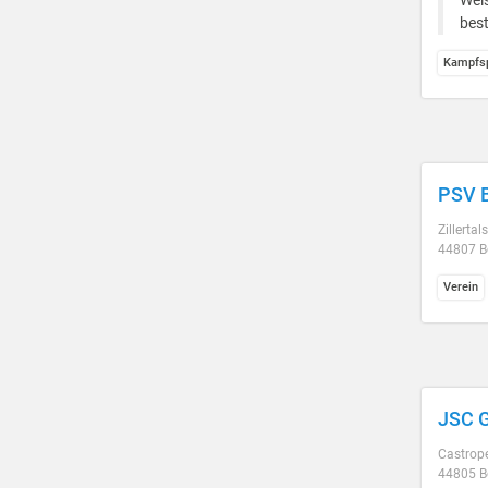
Weis
best
Kampfsp
PSV 
Zillertal
44807 
Verein
JSC G
Castrop
44805 