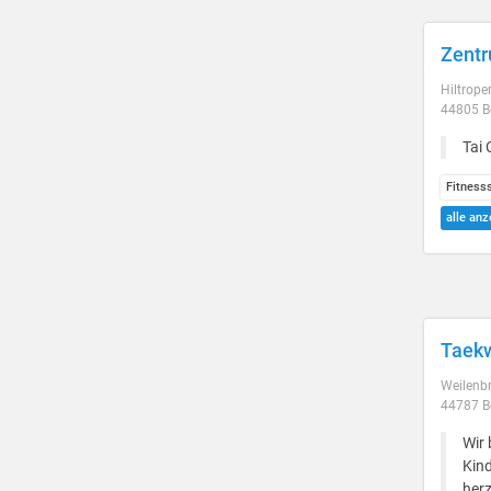
Zentr
Hiltroper
44805 
Tai
Fitness
alle anz
Taekw
Weilenbr
44787 
Wir
Kin
herz