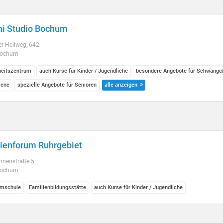
hi Studio Bochum
r Hellweg, 642
Bochum
eitszentrum
auch Kurse für Kinder / Jugendliche
besondere Angebote für Schwange
sene
spezielle Angebote für Senioren
alle anzeigen
ienforum Ruhrgebiet
inenstraße 5
Bochum
mschule
Familienbildungsstätte
auch Kurse für Kinder / Jugendliche