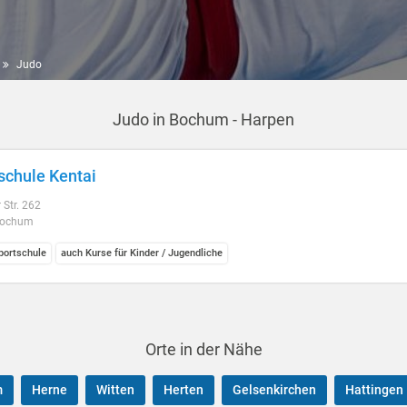
Judo
Judo in Bochum - Harpen
schule Kentai
 Str. 262
Bochum
ortschule
auch Kurse für Kinder / Jugendliche
Orte in der Nähe
m
Herne
Witten
Herten
Gelsenkirchen
Hattingen