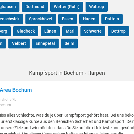
nghausen
Dortmund
Wetter (Ruhr)
Waltrop
kenschwick
Sprockhövel
Essen
Hagen
Datteln
berg
Gladbeck
Lünen
Marl
Schwerte
Bottrop
m
Velbert
Ennepetal
Selm
Kampfsport in Bochum - Harpen
 Area Bochum
nshöhe 7b
Bochum
iss alles Schlechte, was du je über Kampfsport gehört hast. Bei uns be
ur erstklassige Kurse aus den Bereichen Sicherheit und Kampfsport. Dein
 unsere Ziele und wir möchten, dass Du Sie auf die effektivste und gesün