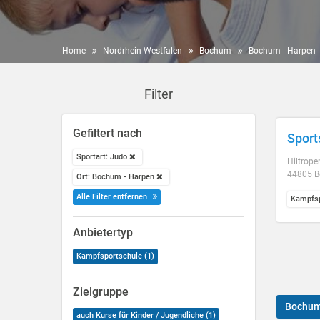
Home
Nordrhein-Westfalen
Bochum
Bochum - Harpen
Filter
Gefiltert nach
Sport
Sportart: Judo
Hiltroper
44805 
Ort: Bochum - Harpen
Alle Filter entfernen
Kampfsp
Anbietertyp
Kampfsportschule (1)
Zielgruppe
Bochu
auch Kurse für Kinder / Jugendliche (1)