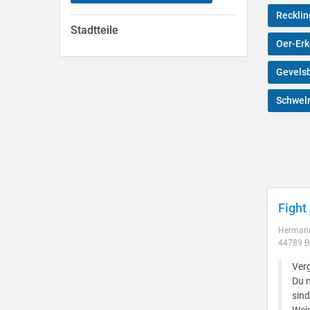
Reckli
Stadtteile
Oer-Er
Gevels
Schwel
Fight
Herman
44789 
Verg
Du n
sind