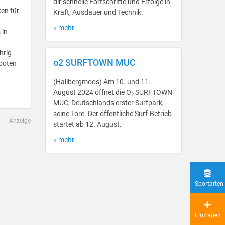
dir schnelle Fortschritte und Erfolge in
xen für
Kraft, Ausdauer und Technik.
» mehr
 in
hrig
o2 SURFTOWN MUC
eboten
(Hallbergmoos) Am 10. und 11.
August 2024 öffnet die O₂ SURFTOWN
MUC, Deutschlands erster Surfpark,
seine Tore. Der öffentliche Surf-Betrieb
Anzeige
startet ab 12. August.
» mehr
Sportarten
Eintragen