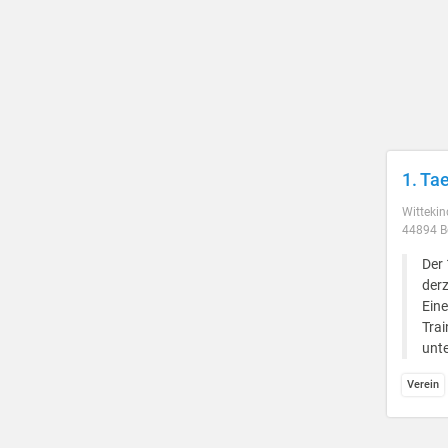
1. Ta
Wittekin
44894 
Der
derz
Eine
Trai
unte
Verein