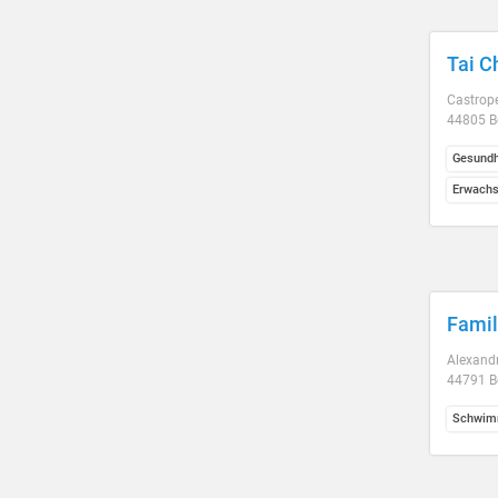
Tai C
Castrope
44805 
Gesundh
Erwach
Famil
Alexandr
44791 
Schwim