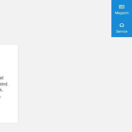
Magazin
Service
at
sind.
h.
n