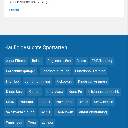
Betrieb startet ab 12. August.
» mehr
Häufig gesuchte Sportarten
Aqua-Fitness
Ballett
Bogenschießen
Boxen
EMS-Training
Fallschirmspringen
Fitness für Frauen
Functional Training
Hip Hop
Jumping Fitness
Kickboxen
Kinderschwimmen
Kindertanz
Klettern
Krav Maga
Kung Fu
Leistungsdiagnostik
MMA
Paintball
Pilates
Pole Dance
Reiten
Schwimmen
Selbstverteidigung
Tennis
Thai-Boxen
Vibrationstraining
Wing Tsun
Yoga
Zumba