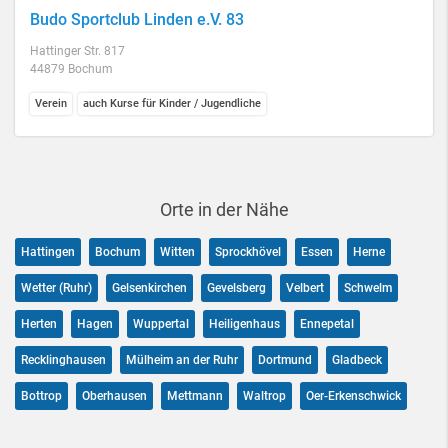
Budo Sportclub Linden e.V. 83
Hattinger Str. 817
44879 Bochum
Verein
auch Kurse für Kinder / Jugendliche
Orte in der Nähe
Hattingen
Bochum
Witten
Sprockhövel
Essen
Herne
Wetter (Ruhr)
Gelsenkirchen
Gevelsberg
Velbert
Schwelm
Herten
Hagen
Wuppertal
Heiligenhaus
Ennepetal
Recklinghausen
Mülheim an der Ruhr
Dortmund
Gladbeck
Bottrop
Oberhausen
Mettmann
Waltrop
Oer-Erkenschwick