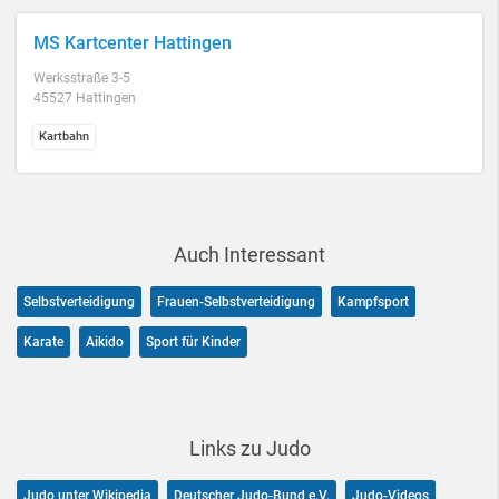
MS Kartcenter Hattingen
Werksstraße 3-5
45527 Hattingen
Kartbahn
Auch Interessant
Selbstverteidigung
Frauen-Selbstverteidigung
Kampfsport
Karate
Aikido
Sport für Kinder
Links zu Judo
Judo unter Wikipedia
Deutscher Judo-Bund e.V.
Judo-Videos