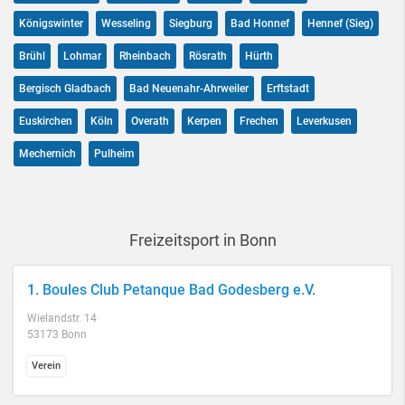
Königswinter
Wesseling
Siegburg
Bad Honnef
Hennef (Sieg)
Brühl
Lohmar
Rheinbach
Rösrath
Hürth
Bergisch Gladbach
Bad Neuenahr-Ahrweiler
Erftstadt
Euskirchen
Köln
Overath
Kerpen
Frechen
Leverkusen
Mechernich
Pulheim
Freizeitsport in Bonn
1. Boules Club Petanque Bad Godesberg e.V.
Wielandstr. 14
53173 Bonn
Verein