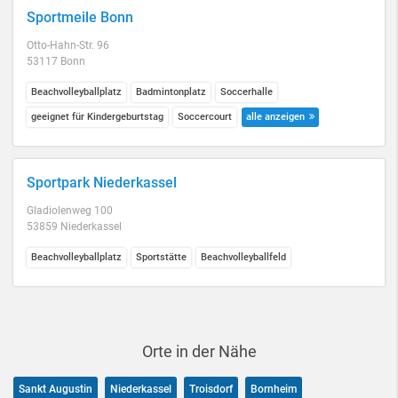
Sportmeile Bonn
Otto-Hahn-Str. 96
53117 Bonn
Beachvolleyballplatz
Badmintonplatz
Soccerhalle
geeignet für Kindergeburtstag
Soccercourt
alle anzeigen
Sportpark Niederkassel
Gladiolenweg 100
53859 Niederkassel
Beachvolleyballplatz
Sportstätte
Beachvolleyballfeld
Orte in der Nähe
Sankt Augustin
Niederkassel
Troisdorf
Bornheim