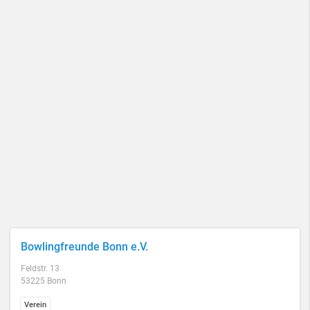
Bowlingfreunde Bonn e.V.
Feldstr. 13
53225 Bonn
Verein