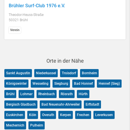
Brühler Surf-Club 1976 e.V.
Theodor-Heuss-Straße
50321 Brühl
Verein
Orte in der Nähe
Sankt Augustin
Niederkassel
Troisdorf
Bornheim
Königswinter
Wesseling
Siegburg
Bad Honnef
Hennef (Sieg)
Brühl
Lohmar
Rheinbach
Rösrath
Hürth
Bergisch Gladbach
Bad Neuenahr-Ahrweiler
Erftstadt
Euskirchen
Köln
Overath
Kerpen
Frechen
Leverkusen
Mechernich
Pulheim