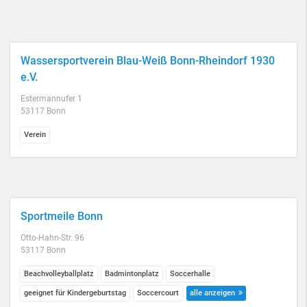
Wassersportverein Blau-Weiß Bonn-Rheindorf 1930
e.V.
Estermannufer 1
53117 Bonn
Verein
Sportmeile Bonn
Otto-Hahn-Str. 96
53117 Bonn
Beachvolleyballplatz
Badmintonplatz
Soccerhalle
geeignet für Kindergeburtstag
Soccercourt
alle anzeigen