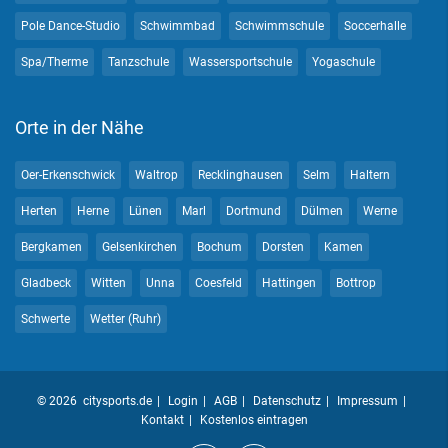
Pole Dance-Studio
Schwimmbad
Schwimmschule
Soccerhalle
Spa/Therme
Tanzschule
Wassersportschule
Yogaschule
Orte in der Nähe
Oer-Erkenschwick
Waltrop
Recklinghausen
Selm
Haltern
Herten
Herne
Lünen
Marl
Dortmund
Dülmen
Werne
Bergkamen
Gelsenkirchen
Bochum
Dorsten
Kamen
Gladbeck
Witten
Unna
Coesfeld
Hattingen
Bottrop
Schwerte
Wetter (Ruhr)
© 2026 citysports.de
Login
AGB
Datenschutz
Impressum
Kontakt
Kostenlos eintragen