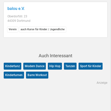
balou e.V.
Oberdorfstr. 23
44309 Dortmund
Verein
auch Kurse für Kinder / Jugendliche
Auch Interessant
Kindertanz
Modern Dance
Hip Hop
Tanzen
Sport für Kinder
Kinderturnen
Barre Workout
Anzeige