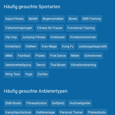
Häufig gesuchte Sportarten
Aqua-Fitness
Ballett
Bogenschießen
Boxen
EMS-Training
Fallschirmspringen
Fitness für Frauen
Functional Training
Hip Hop
Jumping Fitness
Kickboxen
Kinderschwimmen
Kindertanz
Klettern
Krav Maga
Kung Fu
Leistungsdiagnostik
MMA
Paintball
Pilates
Pole Dance
Reiten
Schwimmen
Selbstverteidigung
Tennis
Thai-Boxen
Vibrationstraining
Wing Tsun
Yoga
Zumba
Häufig gesuchte Anbietertypen
EMS-Studio
Fitnessstudios
Golfplatz
Hochseilgarten
Kampfsportschule
Kletteranlage
Personal Trainer
Pilatesstudio