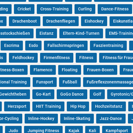
ding
Cricket
Cross-Training
Curling
Dance-Fitness
ox
Drachenboot
Drachenfliegen
Eishockey
Eiskunstl
isstockschießen
Eistanz
Eltern-Kind-Turnen
EMS-Trainin
Escrima
Esdo
Fallschirmspringen
Faszientraining
is
Feldhockey
Firmenfitness
Fitness
Fitness für Fra
itness-Boxen
Flamenco
Floating
Frauen-Boxen
Frau
ional Training
Funsport
Fußball
Fußreflexzonenmassag
Gewichtheben
Go-Kart
GoGo Dance
Golf
Gyrotonic/G
Herzsport
HIIT Training
Hip Hop
Hochzeitstanz
or-Cycling
Inline-Hockey
Inline-Skating
Jazz-Dance
Judo
Jumping Fitness
Kajak
Kali
Kampfsport