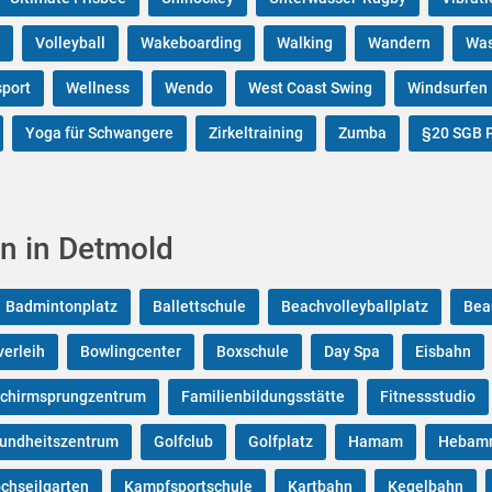
Volleyball
Wakeboarding
Walking
Wandern
Was
port
Wellness
Wendo
West Coast Swing
Windsurfen
Yoga für Schwangere
Zirkeltraining
Zumba
§20 SGB P
n in Detmold
Badmintonplatz
Ballettschule
Beachvolleyballplatz
Bea
verleih
Bowlingcenter
Boxschule
Day Spa
Eisbahn
schirmsprungzentrum
Familienbildungsstätte
Fitnessstudio
undheitszentrum
Golfclub
Golfplatz
Hamam
Hebamm
chseilgarten
Kampfsportschule
Kartbahn
Kegelbahn