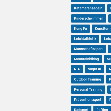
Katamaransegeln
Kinderschwimmen
Kung Fu
Kunstturn
Leichtathletik
Leis
Mannschaftssport
Mountainbiking
MT
NIA
Ninjutsu
N
Outdoor Training
P
Personal Training
Präventionssport
P
Radsport
Rafting