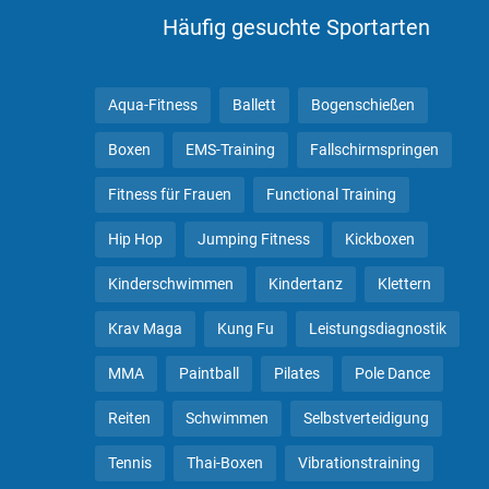
Häufig gesuchte Sportarten
Aqua-Fitness
Ballett
Bogenschießen
Boxen
EMS-Training
Fallschirmspringen
Fitness für Frauen
Functional Training
Hip Hop
Jumping Fitness
Kickboxen
Kinderschwimmen
Kindertanz
Klettern
Krav Maga
Kung Fu
Leistungsdiagnostik
MMA
Paintball
Pilates
Pole Dance
Reiten
Schwimmen
Selbstverteidigung
Tennis
Thai-Boxen
Vibrationstraining