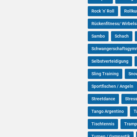
Rock ’n’ Roll
Rollku
Rückenfitness/ Wirbel
Sambo
Schach
Schwangerschaftsgymn
Selbstverteidigung
Sling Training
Sno
Sportfischen / Angeln
Streetdance
Stres
Tango Argentino
T
Tischtennis
Tramp
Turnen / Gymnastik