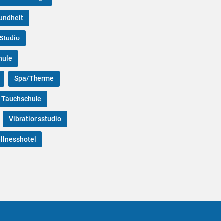
undheit
Studio
hule
Spa/Therme
Tauchschule
Vibrationsstudio
llnesshotel