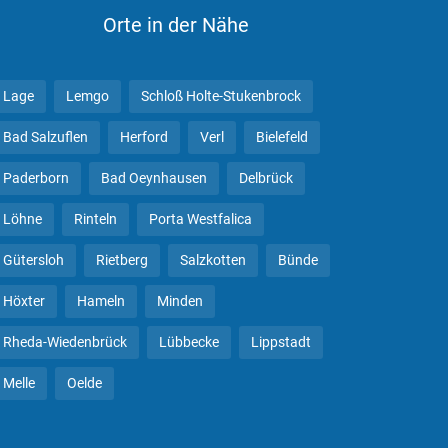
Orte in der Nähe
Lage
Lemgo
Schloß Holte-Stukenbrock
Bad Salzuflen
Herford
Verl
Bielefeld
Paderborn
Bad Oeynhausen
Delbrück
Löhne
Rinteln
Porta Westfalica
Gütersloh
Rietberg
Salzkotten
Bünde
Höxter
Hameln
Minden
Rheda-Wiedenbrück
Lübbecke
Lippstadt
Melle
Oelde