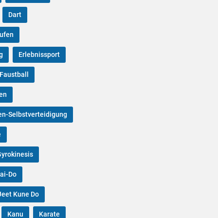
Dart
aufen
g
Erlebnissport
Faustball
uen
en-Selbstverteidigung
e
yrokinesis
Iai-Do
Jeet Kune Do
Kanu
Karate