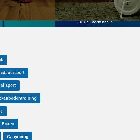
© Bild: StockSnap.io
ik
sdauersport
allsport
ckenbodentraining
wa
Boxen
Canyoning