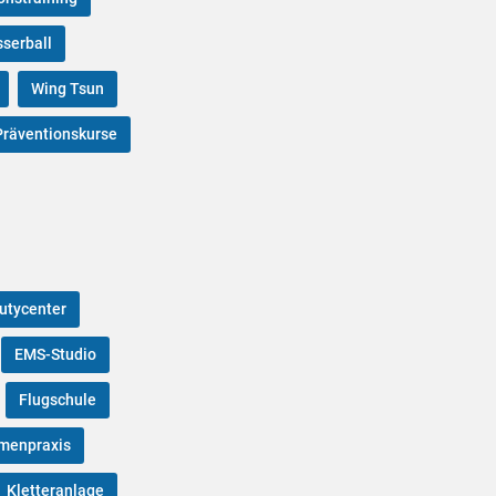
serball
Wing Tsun
räventionskurse
utycenter
EMS-Studio
Flugschule
enpraxis
Kletteranlage