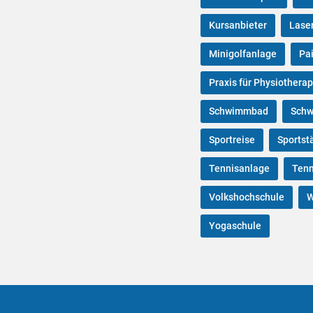
Kursanbieter
Lase
Minigolfanlage
Pa
Praxis für Physiotherap
Schwimmbad
Schw
Sportreise
Sportst
Tennisanlage
Tenn
Volkshochschule
W
Yogaschule