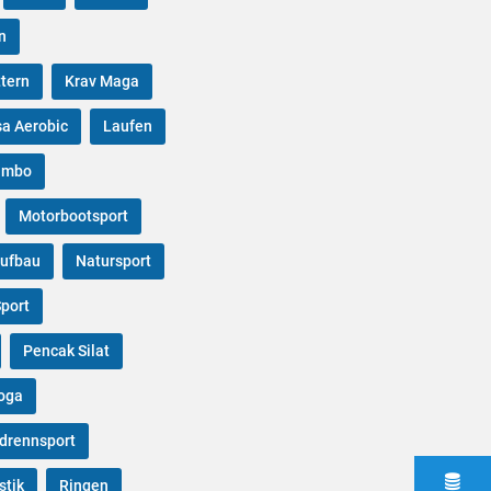
n
ttern
Krav Maga
sa Aerobic
Laufen
ambo
Motorbootsport
ufbau
Natursport
port
Pencak Silat
oga
drennsport
stik
Ringen