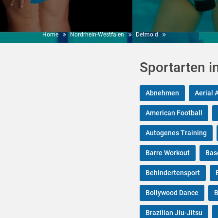
Home
Nordrhein-Westfalen
Detmold
Sportarten i
Abnehmen
Aerial 
American Football
Autogenes Training
Barre Workout
Bas
Behindertensport
Bollywood Dance
B
Brazilian Jiu-Jitsu