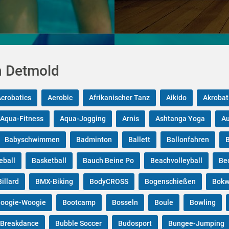
n Detmold
Acrobatics
Aerobic
Afrikanischer Tanz
Aikido
Akrobat
Aqua-Fitness
Aqua-Jogging
Arnis
Ashtanga Yoga
Au
Babyschwimmen
Badminton
Ballett
Ballonfahren
B
eball
Basketball
Bauch Beine Po
Beachvolleyball
Be
Billard
BMX-Biking
BodyCROSS
Bogenschießen
Bok
oogie-Woogie
Bootcamp
Bosseln
Boule
Bowling
Breakdance
Bubble Soccer
Budosport
Bungee-Jumping