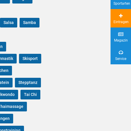
Sportarten
Eintragen
Salsa
Samba
Magazin
ln
mnastik
Skisport
Service
ichen
atein
Stepptanz
ekwondo
Tai Chi
Thaimassage
ingen
onstraining