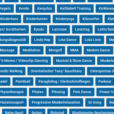
Kegeln
Kendo
Kenjutsu
Kettlebell Training
Kickboxe
Kindertanz
Kinderturnen
Kinderyoga
Kitesurfen
Kle
en/ Gerätturnen
Kyudo
Lacrosse
Lasertag
Latin/Sal
tungsdiagnostik
Lindy Hop
Line Dance
Luta Livre
M
Massage
Meditation
Minigolf
MMA
Modern Dance
V-Moves / Videoclip-Dancing
Musical & Show Dance
Muskela
ordic Walking
Orientalischer Tanz/ Bauchtanz
Osteoporose-S
adel
Paintball
Paragliding / Gleitschirmfliegen
Parkour
Physiotherapie
Pilates
Piloxing
Pole Dance
Power-Y
räzisionssport
Progressive Muskelrelaxation
Qi Gong
Ra
Reha-Sport
Reiten
Rhönrad
Rhythmische Sportgymna