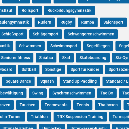
nstlauf
Rollsport
Rückbildungsgymnastik
säulengymnastik
Rudern
Rugby
Rumba
Salonsport
Schießsport
Schlägersport
Schwangerenschwimmen
astik
Schwimmen
Schwimmsport
Segelfliegen
Sege
Seniorenfitness
Shiatsu
Skat
Skateboarding
Ski-Gy
wboard
Softball
Sonstige
Sport für Kinder
Sportabze
Square Dance
Squash
Stand Up Paddling
Standard / L
sbewältigung
Swing
Synchronschwimmen
Tae Bo
Ta
anzen
Tauchen
Teamevents
Tennis
Thaiboxen
olin-Turnen
Triathlon
TRX Suspension Training
Turmspr
Ultimate Frisbee
Unihockey
Unterwasser-Rugby
Vibrati