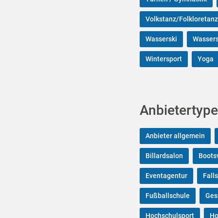
Volkstanz/Folkloretanz
Wasserski
Wassers
Wintersport
Yoga
Anbietertype
Anbieter allgemein
Billardsalon
Boots
Eventagentur
Fall
Fußballschule
Ges
Hochschulsport
Ho