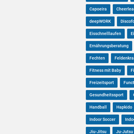
Capoeira
Cheerlea
deepWORK
Discof
Eisschnelllaufen
E
Ernährungsberatung
Fechten
Feldenkra
Fitness mit Baby
F
Freizeitsport
Funct
Gesundheitssport
Handball
Hapkido
Indoor Soccer
Indo
Jiu-Jitsu
Ju-Jutsu