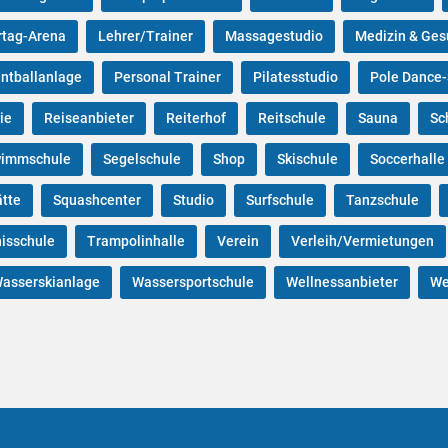
rtag-Arena
Lehrer/Trainer
Massagestudio
Medizin & Ges
intballanlage
Personal Trainer
Pilatesstudio
Pole Dance-
ie
Reiseanbieter
Reiterhof
Reitschule
Sauna
Sc
immschule
Segelschule
Shop
Skischule
Soccerhalle
ätte
Squashcenter
Studio
Surfschule
Tanzschule
isschule
Trampolinhalle
Verein
Verleih/Vermietungen
asserskianlage
Wassersportschule
Wellnessanbieter
We