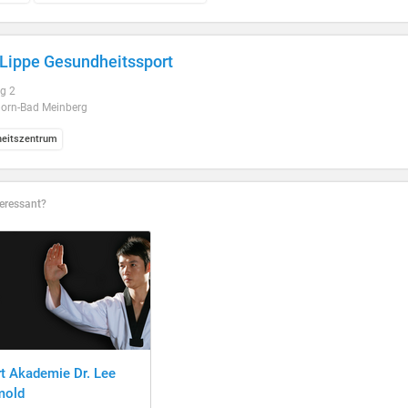
Lippe Gesundheitssport
g 2
orn-Bad Meinberg
eitszentrum
eressant?
t Akademie Dr. Lee
mold