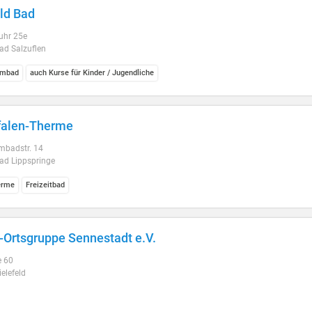
ld Bad
uhr 25e
ad Salzuflen
mbad
auch Kurse für Kinder / Jugendliche
falen-Therme
badstr. 14
ad Lippspringe
erme
Freizeitbad
Ortsgruppe Sennestadt e.V.
e 60
elefeld