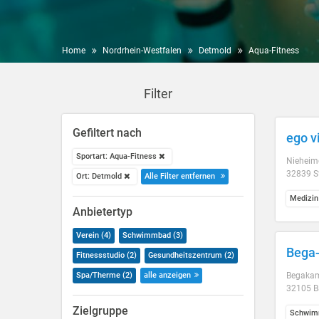
Home
Nordrhein-Westfalen
Detmold
Aqua-Fitness
Filter
Gefiltert nach
ego vi
Sportart: Aqua-Fitness
Nieheime
32839 S
Ort: Detmold
Alle Filter entfernen
Medizin
Anbietertyp
Verein (4)
Schwimmbad (3)
Bega
Fitnessstudio (2)
Gesundheitszentrum (2)
Spa/Therme (2)
alle anzeigen
Begaka
32105 B
Zielgruppe
Schwim