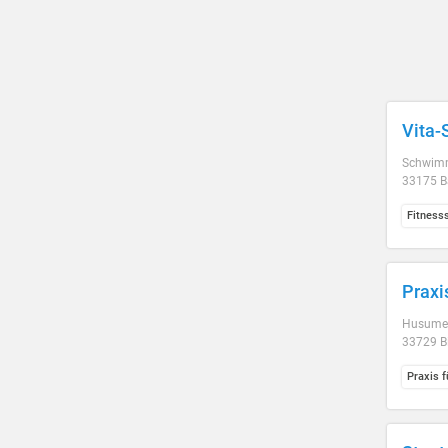
Vita-
Schwimm
33175 B
Fitness
Praxi
Husumer
33729 Bi
Praxis f