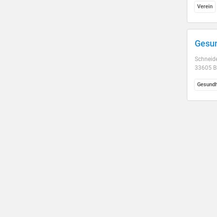
Verein
Gesun
Schneide
33605 Bi
Gesundh