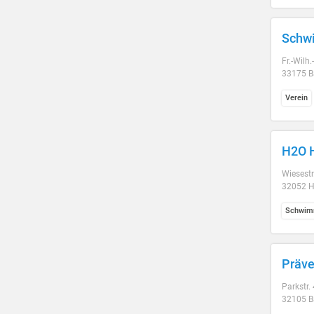
Schwi
Fr.-Wilh
33175 B
Verein
H2O H
Wiesestr
32052 H
Schwim
Präve
Parkstr.
32105 B