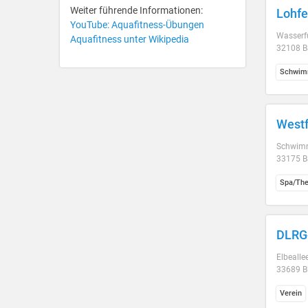
Weiter führende Informationen:
Lohfe
YouTube: Aquafitness-Übungen
Wasserf
Aquafitness unter Wikipedia
32108 B
Schwim
West
Schwimm
33175 B
Spa/Th
DLRG-
Elbealle
33689 Bi
Verein