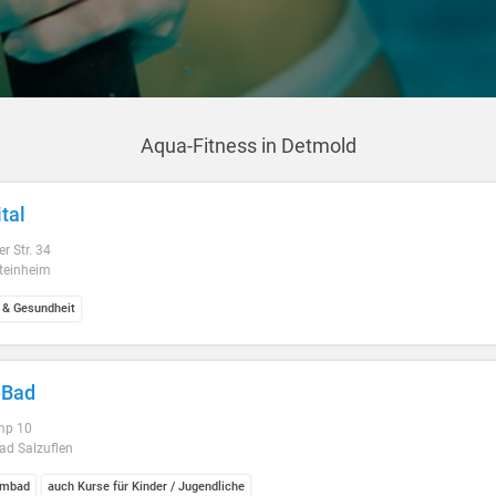
Aqua-Fitness in Detmold
tal
r Str. 34
teinheim
 & Gesundheit
-Bad
mp 10
ad Salzuflen
mbad
auch Kurse für Kinder / Jugendliche