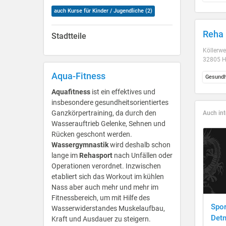
auch Kurse für Kinder / Jugendliche (2)
Reha 
Stadtteile
Köllerwe
32805 H
Aqua-Fitness
Gesundh
Aquafitness
ist ein effektives und
insbesondere gesundheitsorientiertes
Ganzkörpertraining, da durch den
Auch int
Wasserauftrieb Gelenke, Sehnen und
Rücken geschont werden.
Wassergymnastik
wird deshalb schon
lange im
Rehasport
nach Unfällen oder
Operationen verordnet. Inzwischen
etabliert sich das Workout im kühlen
Nass aber auch mehr und mehr im
Fitnessbereich, um mit Hilfe des
Spor
Wasserwiderstandes Muskelaufbau,
Det
Kraft und Ausdauer zu steigern.