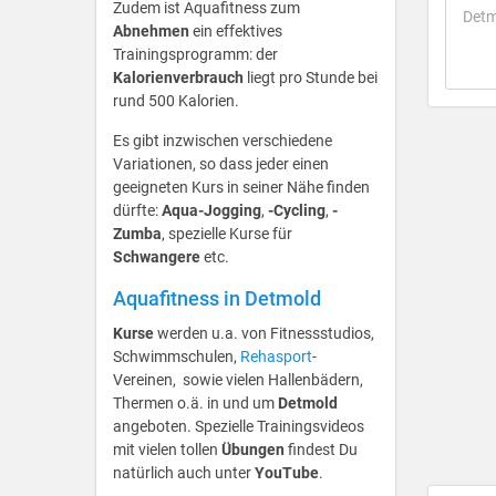
Zudem ist Aquafitness zum
Detm
Abnehmen
ein effektives
Trainingsprogramm: der
Kalorienverbrauch
liegt pro Stunde bei
rund 500 Kalorien.
Es gibt inzwischen verschiedene
Variationen, so dass jeder einen
geeigneten Kurs in seiner Nähe finden
dürfte:
Aqua-Jogging
,
-Cycling
,
-
Zumba
, spezielle Kurse für
Schwangere
etc.
Aquafitness in Detmold
Kurse
werden u.a. von Fitnessstudios,
Schwimmschulen,
Rehasport
-
Vereinen, sowie vielen Hallenbädern,
Thermen o.ä. in und um
Detmold
angeboten. Spezielle Trainingsvideos
mit vielen tollen
Übungen
findest Du
natürlich auch unter
YouTube
.