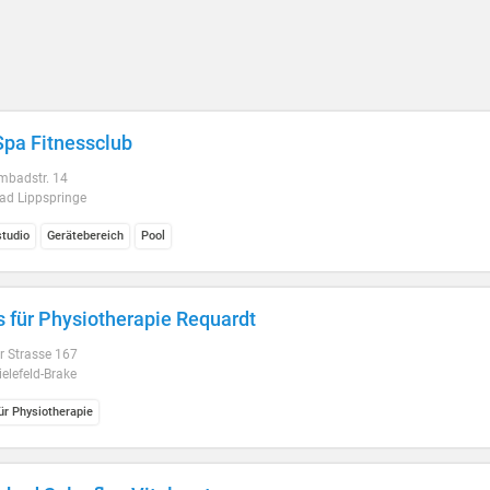
Spa Fitnessclub
badstr. 14
ad Lippspringe
studio
Gerätebereich
Pool
s für Physiotherapie Requardt
 Strasse 167
elefeld-Brake
ür Physiotherapie