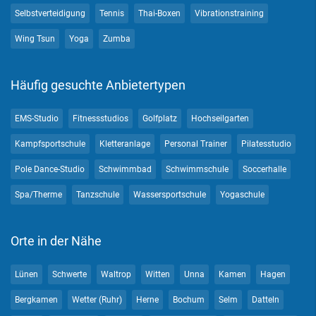
Selbstverteidigung
Tennis
Thai-Boxen
Vibrationstraining
Wing Tsun
Yoga
Zumba
Häufig gesuchte Anbietertypen
EMS-Studio
Fitnessstudios
Golfplatz
Hochseilgarten
Kampfsportschule
Kletteranlage
Personal Trainer
Pilatesstudio
Pole Dance-Studio
Schwimmbad
Schwimmschule
Soccerhalle
Spa/Therme
Tanzschule
Wassersportschule
Yogaschule
Orte in der Nähe
Lünen
Schwerte
Waltrop
Witten
Unna
Kamen
Hagen
Bergkamen
Wetter (Ruhr)
Herne
Bochum
Selm
Datteln