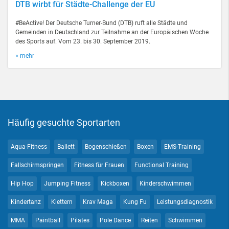
DTB wirbt für Städte-Challenge der EU
#BeActive! Der Deutsche Turner-Bund (DTB) ruft alle Städte und
Gemeinden in Deutschland zur Teilnahme an der Europäischen Woche
des Sports auf. Vom 23. bis 30. September 2019.
» mehr
Häufig gesuchte Sportarten
Aqua-Fitness
Ballett
Bogenschießen
Boxen
EMS-Training
Fallschirmspringen
Fitness für Frauen
Functional Training
Hip Hop
Jumping Fitness
Kickboxen
Kinderschwimmen
Kindertanz
Klettern
Krav Maga
Kung Fu
Leistungsdiagnostik
MMA
Paintball
Pilates
Pole Dance
Reiten
Schwimmen