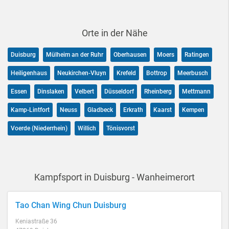
Orte in der Nähe
Duisburg
Mülheim an der Ruhr
Oberhausen
Moers
Ratingen
Heiligenhaus
Neukirchen-Vluyn
Krefeld
Bottrop
Meerbusch
Essen
Dinslaken
Velbert
Düsseldorf
Rheinberg
Mettmann
Kamp-Lintfort
Neuss
Gladbeck
Erkrath
Kaarst
Kempen
Voerde (Niederrhein)
Willich
Tönisvorst
Kampfsport in Duisburg - Wanheimerort
Tao Chan Wing Chun Duisburg
Keniastraße 36