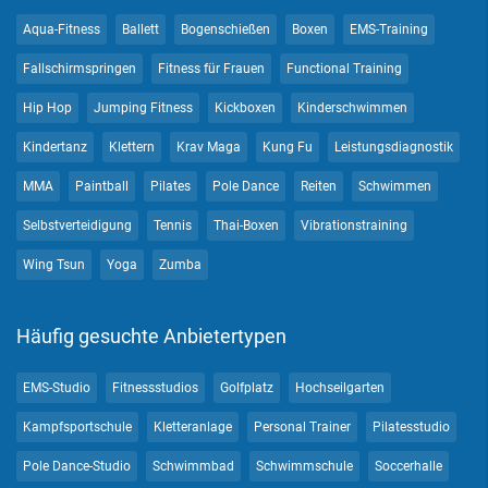
Aqua-Fitness
Ballett
Bogenschießen
Boxen
EMS-Training
Fallschirmspringen
Fitness für Frauen
Functional Training
Hip Hop
Jumping Fitness
Kickboxen
Kinderschwimmen
Kindertanz
Klettern
Krav Maga
Kung Fu
Leistungsdiagnostik
MMA
Paintball
Pilates
Pole Dance
Reiten
Schwimmen
Selbstverteidigung
Tennis
Thai-Boxen
Vibrationstraining
Wing Tsun
Yoga
Zumba
Häufig gesuchte Anbietertypen
EMS-Studio
Fitnessstudios
Golfplatz
Hochseilgarten
Kampfsportschule
Kletteranlage
Personal Trainer
Pilatesstudio
Pole Dance-Studio
Schwimmbad
Schwimmschule
Soccerhalle