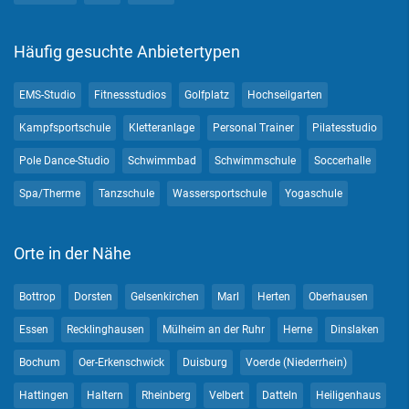
Häufig gesuchte Anbietertypen
EMS-Studio
Fitnessstudios
Golfplatz
Hochseilgarten
Kampfsportschule
Kletteranlage
Personal Trainer
Pilatesstudio
Pole Dance-Studio
Schwimmbad
Schwimmschule
Soccerhalle
Spa/Therme
Tanzschule
Wassersportschule
Yogaschule
Orte in der Nähe
Bottrop
Dorsten
Gelsenkirchen
Marl
Herten
Oberhausen
Essen
Recklinghausen
Mülheim an der Ruhr
Herne
Dinslaken
Bochum
Oer-Erkenschwick
Duisburg
Voerde (Niederrhein)
Hattingen
Haltern
Rheinberg
Velbert
Datteln
Heiligenhaus