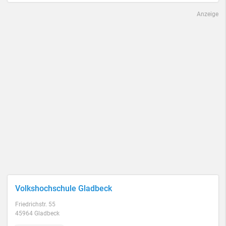
Anzeige
Volkshochschule Gladbeck
Friedrichstr. 55
45964 Gladbeck