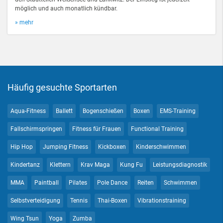
möglich und auch monatlich kündbar.
» mehr
Häufig gesuchte Sportarten
Aqua-Fitness
Ballett
Bogenschießen
Boxen
EMS-Training
Fallschirmspringen
Fitness für Frauen
Functional Training
Hip Hop
Jumping Fitness
Kickboxen
Kinderschwimmen
Kindertanz
Klettern
Krav Maga
Kung Fu
Leistungsdiagnostik
MMA
Paintball
Pilates
Pole Dance
Reiten
Schwimmen
Selbstverteidigung
Tennis
Thai-Boxen
Vibrationstraining
Wing Tsun
Yoga
Zumba