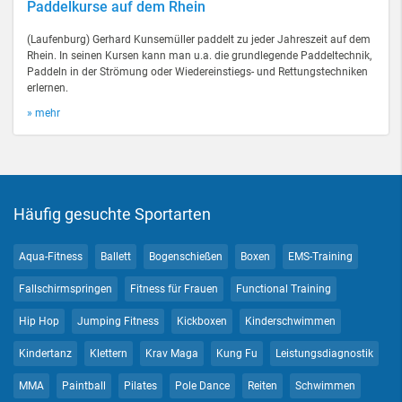
Paddelkurse auf dem Rhein
(Laufenburg) Gerhard Kunsemüller paddelt zu jeder Jahreszeit auf dem
Rhein. In seinen Kursen kann man u.a. die grundlegende Paddeltechnik,
Paddeln in der Strömung oder Wiedereinstiegs- und Rettungstechniken
erlernen.
» mehr
Häufig gesuchte Sportarten
Aqua-Fitness
Ballett
Bogenschießen
Boxen
EMS-Training
Fallschirmspringen
Fitness für Frauen
Functional Training
Hip Hop
Jumping Fitness
Kickboxen
Kinderschwimmen
Kindertanz
Klettern
Krav Maga
Kung Fu
Leistungsdiagnostik
MMA
Paintball
Pilates
Pole Dance
Reiten
Schwimmen