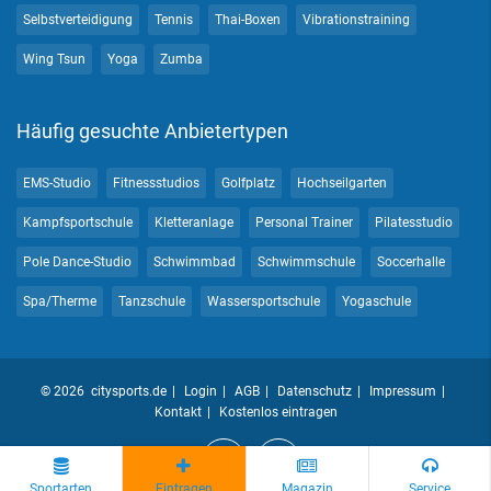
Selbstverteidigung
Tennis
Thai-Boxen
Vibrationstraining
Wing Tsun
Yoga
Zumba
Häufig gesuchte Anbietertypen
EMS-Studio
Fitnessstudios
Golfplatz
Hochseilgarten
Kampfsportschule
Kletteranlage
Personal Trainer
Pilatesstudio
Pole Dance-Studio
Schwimmbad
Schwimmschule
Soccerhalle
Spa/Therme
Tanzschule
Wassersportschule
Yogaschule
© 2026 citysports.de
Login
AGB
Datenschutz
Impressum
Kontakt
Kostenlos eintragen
Sportarten
Eintragen
Magazin
Service