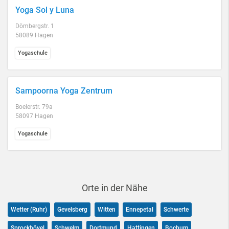
Yoga Sol y Luna
Dömbergstr. 1
58089 Hagen
Yogaschule
Sampoorna Yoga Zentrum
Boelerstr. 79a
58097 Hagen
Yogaschule
Orte in der Nähe
Wetter (Ruhr)
Gevelsberg
Witten
Ennepetal
Schwerte
Sprockhövel
Schwelm
Dortmund
Hattingen
Bochum