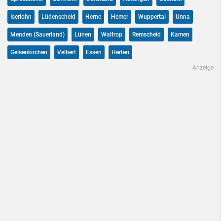
Iserlohn
Lüdenscheid
Herne
Hemer
Wuppertal
Unna
Menden (Sauerland)
Lünen
Waltrop
Remscheid
Kamen
Gelsenkirchen
Velbert
Essen
Herten
Anzeige