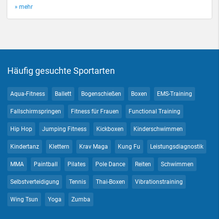
» mehr
Häufig gesuchte Sportarten
Aqua-Fitness
Ballett
Bogenschießen
Boxen
EMS-Training
Fallschirmspringen
Fitness für Frauen
Functional Training
Hip Hop
Jumping Fitness
Kickboxen
Kinderschwimmen
Kindertanz
Klettern
Krav Maga
Kung Fu
Leistungsdiagnostik
MMA
Paintball
Pilates
Pole Dance
Reiten
Schwimmen
Selbstverteidigung
Tennis
Thai-Boxen
Vibrationstraining
Wing Tsun
Yoga
Zumba