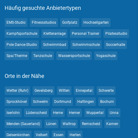
Häufig gesuchte Anbietertypen
EMS-Studio
Fitnessstudios
Golfplatz
Hochseilgarten
Kampfsportschule
Kletteranlage
Personal Trainer
Pilatesstudio
Pole Dance-Studio
Schwimmbad
Schwimmschule
Soccerhalle
Spa/Therme
Tanzschule
Wassersportschule
Yogaschule
Orte in der Nähe
Wetter (Ruhr)
Gevelsberg
Witten
Ennepetal
Schwerte
Sprockhövel
Schwelm
Dortmund
Hattingen
Bochum
Iserlohn
Lüdenscheid
Herne
Hemer
Wuppertal
Unna
Menden (Sauerland)
Lünen
Waltrop
Remscheid
Kamen
Gelsenkirchen
Velbert
Essen
Herten