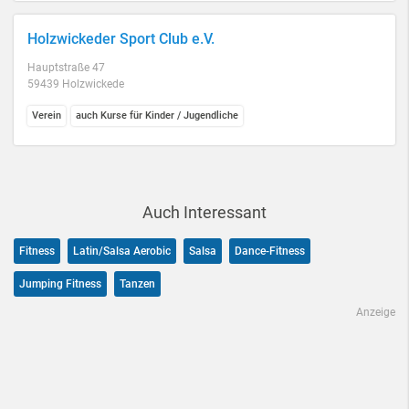
Holzwickeder Sport Club e.V.
Hauptstraße 47
59439 Holzwickede
Verein
auch Kurse für Kinder / Jugendliche
Auch Interessant
Fitness
Latin/Salsa Aerobic
Salsa
Dance-Fitness
Jumping Fitness
Tanzen
Anzeige