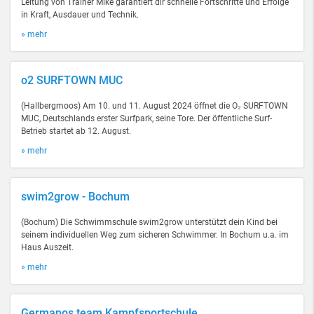
Leitung von Trainer Mike garantiert dir schnelle Fortschritte und Erfolge
in Kraft, Ausdauer und Technik.
» mehr
o2 SURFTOWN MUC
(Hallbergmoos) Am 10. und 11. August 2024 öffnet die O₂ SURFTOWN
MUC, Deutschlands erster Surfpark, seine Tore. Der öffentliche Surf-
Betrieb startet ab 12. August.
» mehr
swim2grow - Bochum
(Bochum) Die Schwimmschule swim2grow unterstützt dein Kind bei
seinem individuellen Weg zum sicheren Schwimmer. In Bochum u.a. im
Haus Auszeit.
» mehr
Germanos team Kampfsportschule