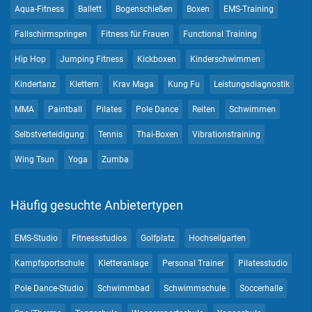
Aqua-Fitness
Ballett
Bogenschießen
Boxen
EMS-Training
Fallschirmspringen
Fitness für Frauen
Functional Training
Hip Hop
Jumping Fitness
Kickboxen
Kinderschwimmen
Kindertanz
Klettern
Krav Maga
Kung Fu
Leistungsdiagnostik
MMA
Paintball
Pilates
Pole Dance
Reiten
Schwimmen
Selbstverteidigung
Tennis
Thai-Boxen
Vibrationstraining
Wing Tsun
Yoga
Zumba
Häufig gesuchte Anbietertypen
EMS-Studio
Fitnessstudios
Golfplatz
Hochseilgarten
Kampfsportschule
Kletteranlage
Personal Trainer
Pilatesstudio
Pole Dance-Studio
Schwimmbad
Schwimmschule
Soccerhalle