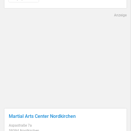
Anzeige
Martial Arts Center Nordkirchen
Aspastraße 7a
59394 Nordkirchen