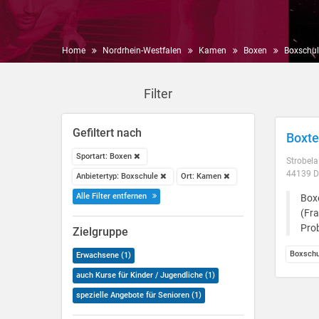
Home
Nordrhein-Westfalen
Kamen
Boxen
Boxschul
Filter
Gefiltert nach
Boxte
Sportart: Boxen
Strobela
44139 
Anbietertyp: Boxschule
Ort: Kamen
Alle Filter entfernen
Boxe
(Fra
Pro
Zielgruppe
Boxschu
Erwachsene (1)
auch Kurse für Kinder / Jugendliche (1)
spezielle Angebote für Senioren (1)