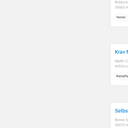
Rotdorns
59063 
Verein
Krav
Matth.-C
44534 L
Kampfsp
Selbs
Römer S
59075 