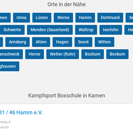
Orte in der Nähe
men
Unna
Lünen
Werne
Hamm
Dortmund
S
Schwerte
Menden (Sauerland)
Waltrop
Iserlohn
H
Arnsberg
Ahlen
Hagen
Soest
Witten
kenschwick
Herne
Wetter (Ruhr)
Bochum
Beckum
nghausen
Kampfsport Boxschule in Kamen
1 / 46 Hamm e.V.
nweg 4
Hamm