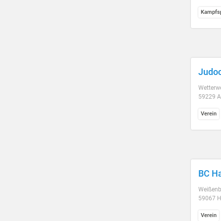
Kampfsp
Judoc
Wetterw
59229 A
Verein
BC H
Weißenbu
59067 
Verein