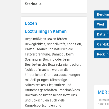
Stadtteile
Bergka
Boxen
Werl
Boxtraining in Kamen
Datteln
Regelmäßiges Boxen fördert
Beweglichkeit, Schnellkraft, Kondition,
Oer-Er
Kraftausdauer und natürlich die
Fettverbrennung. Damit du beim
Reckli
Sparring im Boxring oder beim
Bearbeiten des Boxsacks nicht sofort
"schlapp" machst, werden die
körperlichen Grundvoraussetzungen
mit Seilspringen, Klimmzüge,
Stützstrecken, Liegestütze und
Crunches geschaffen. Regelmäßiges
MBR 3
Boxtraining bieten neben Boxclubs
und Boxschulen auch viele
Hermeli
59071 
Kampfsportschulen und