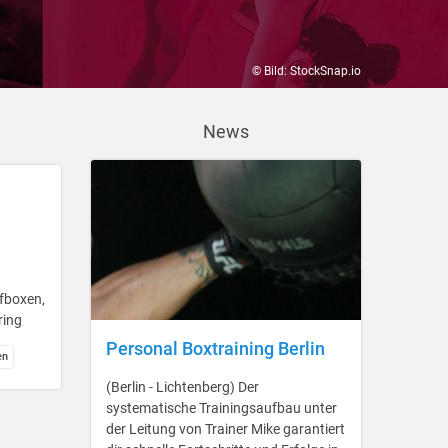
© Bild: StockSnap.io
News
pfboxen,
ring
Personal Boxtraining Berlin
en
(Berlin - Lichtenberg) Der
systematische Trainingsaufbau unter
der Leitung von Trainer Mike garantiert