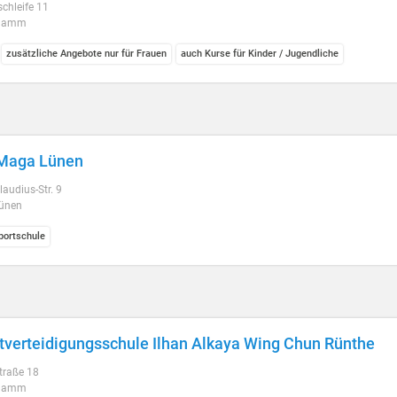
chleife 11
Hamm
zusätzliche Angebote nur für Frauen
auch Kurse für Kinder / Jugendliche
 Maga Lünen
laudius-Str. 9
ünen
ortschule
tverteidigungsschule Ilhan Alkaya Wing Chun Rünthe
traße 18
Hamm