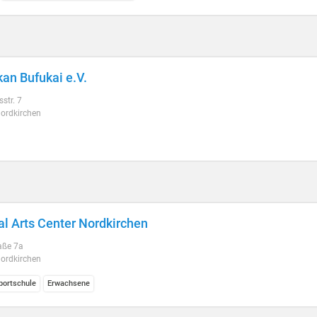
kan Bufukai e.V.
sstr. 7
ordkirchen
al Arts Center Nordkirchen
aße 7a
ordkirchen
ortschule
Erwachsene