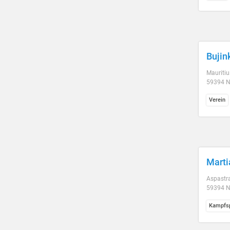
Bujin
Mauritiu
59394 N
Verein
Marti
Aspastr
59394 N
Kampfsp