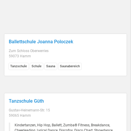
Ballettschule Joanna Poloczek
Zum Schloss Oberwerries
59073 Hamm
Tanzschule
Schule
Sauna
Saunabereich
Tanzschule Güth
Gustav-Heinemann-Str. 15
59065 Hamm
Kindertanzen, Hip Hop, Ballett, Zumba® Fitness, Breakdance,
Cheerleading, Lyrical Dance, Discofox, Disco Chart, Showdance,