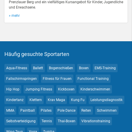
Prenzlauer Berg und ein vielfältiges Kursangebot für Kinder, Jugendliche
und Erwachsene.
» mehr
Häufig gesuchte Sportarten
Aqua-Fitness
Ballett
Bogenschießen
Boxen
EMS-Training
Fallschirmspringen
Fitness für Frauen
Functional Training
Hip Hop
Jumping Fitness
Kickboxen
Kinderschwimmen
Kindertanz
Klettern
Krav Maga
Kung Fu
Leistungsdiagnostik
MMA
Paintball
Pilates
Pole Dance
Reiten
Schwimmen
Selbstverteidigung
Tennis
Thai-Boxen
Vibrationstraining
Wing Tsun
Yoga
Zumba