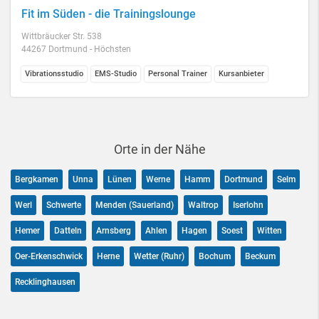
Fit im Süden - die Trainingslounge
Wittbräucker Str. 538
44267 Dortmund - Höchsten
Vibrationsstudio
EMS-Studio
Personal Trainer
Kursanbieter
Orte in der Nähe
Bergkamen
Unna
Lünen
Werne
Hamm
Dortmund
Selm
Werl
Schwerte
Menden (Sauerland)
Waltrop
Iserlohn
Hemer
Datteln
Arnsberg
Ahlen
Hagen
Soest
Witten
Oer-Erkenschwick
Herne
Wetter (Ruhr)
Bochum
Beckum
Recklinghausen