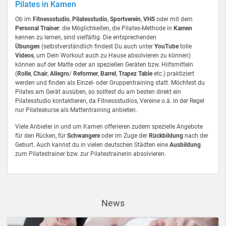
Pilates in Kamen
Ob im
Fitnessstudio
,
Pilatesstudio
,
Sportverein
,
VHS
oder mit dem
Personal Trainer
: die Möglichkeiten, die Pilates-Methode in
Kamen
kennen zu lernen, sind vielfältig. Die entsprechenden
Übungen
(selbstverständlich findest Du auch unter
YouTube
tolle
Videos
, um Dein Workout auch zu Hause absolvieren zu können)
können auf der Matte oder an speziellen Geräten bzw. Hilfsmitteln
(
Rolle
,
Chair
,
Allegro
/
Reformer
,
Barrel
,
Trapez Table
etc.) praktiziert
werden und finden als Einzel- oder Gruppentraining statt. Möchtest du
Pilates am Gerät ausüben, so solltest du am besten direkt ein
Pilatesstudio kontaktieren, da Fitnessstudios, Vereine o.ä. in der Regel
nur Pilateskurse als Mattentraining anbieten.
Viele Anbieter in und um Kamen offerieren zudem spezielle Angebote
für den Rücken, für
Schwangere
oder im Zuge der
Rückbildung
nach der
Geburt. Auch kannst du in vielen deutschen Städten eine
Ausbildung
zum Pilatestrainer bzw. zur Pilatestrainerin absolvieren.
News