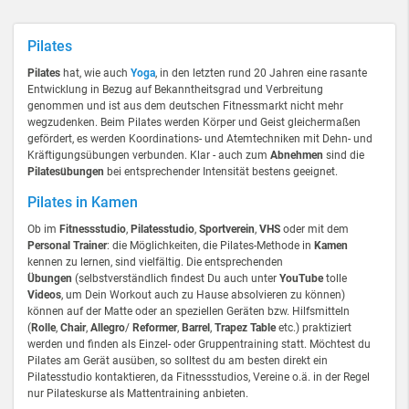
Pilates
Pilates
hat, wie auch
Yoga
, in den letzten rund 20 Jahren eine rasante
Entwicklung in Bezug auf Bekanntheitsgrad und Verbreitung
genommen und ist aus dem deutschen Fitnessmarkt nicht mehr
wegzudenken. Beim Pilates werden Körper und Geist gleichermaßen
gefördert, es werden Koordinations- und Atemtechniken mit Dehn- und
Kräftigungsübungen verbunden. Klar - auch zum
Abnehmen
sind die
Pilatesübungen
bei entsprechender Intensität bestens geeignet.
Pilates in Kamen
Ob im
Fitnessstudio
,
Pilatesstudio
,
Sportverein
,
VHS
oder mit dem
Personal Trainer
: die Möglichkeiten, die Pilates-Methode in
Kamen
kennen zu lernen, sind vielfältig. Die entsprechenden
Übungen
(selbstverständlich findest Du auch unter
YouTube
tolle
Videos
, um Dein Workout auch zu Hause absolvieren zu können)
können auf der Matte oder an speziellen Geräten bzw. Hilfsmitteln
(
Rolle
,
Chair
,
Allegro
/
Reformer
,
Barrel
,
Trapez Table
etc.) praktiziert
werden und finden als Einzel- oder Gruppentraining statt. Möchtest du
Pilates am Gerät ausüben, so solltest du am besten direkt ein
Pilatesstudio kontaktieren, da Fitnessstudios, Vereine o.ä. in der Regel
nur Pilateskurse als Mattentraining anbieten.