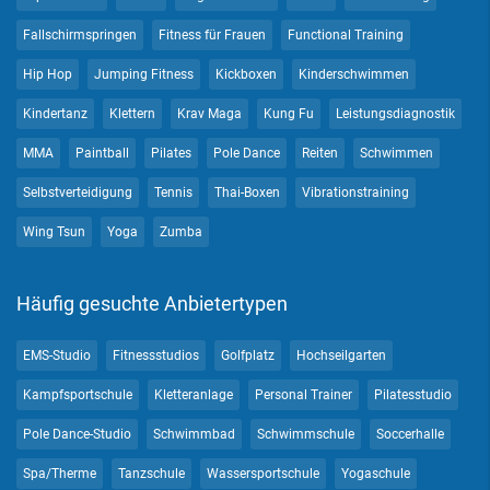
Fallschirmspringen
Fitness für Frauen
Functional Training
Hip Hop
Jumping Fitness
Kickboxen
Kinderschwimmen
Kindertanz
Klettern
Krav Maga
Kung Fu
Leistungsdiagnostik
MMA
Paintball
Pilates
Pole Dance
Reiten
Schwimmen
Selbstverteidigung
Tennis
Thai-Boxen
Vibrationstraining
Wing Tsun
Yoga
Zumba
Häufig gesuchte Anbietertypen
EMS-Studio
Fitnessstudios
Golfplatz
Hochseilgarten
Kampfsportschule
Kletteranlage
Personal Trainer
Pilatesstudio
Pole Dance-Studio
Schwimmbad
Schwimmschule
Soccerhalle
Spa/Therme
Tanzschule
Wassersportschule
Yogaschule