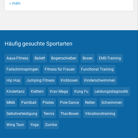
» mehr
Häufig gesuchte Sportarten
Aqua-Fitness
Ballett
Bogenschießen
Boxen
EMS-Training
Fallschirmspringen
Fitness für Frauen
Functional Training
Hip Hop
Jumping Fitness
Kickboxen
Kinderschwimmen
Kindertanz
Klettern
Krav Maga
Kung Fu
Leistungsdiagnostik
MMA
Paintball
Pilates
Pole Dance
Reiten
Schwimmen
Selbstverteidigung
Tennis
Thai-Boxen
Vibrationstraining
Wing Tsun
Yoga
Zumba