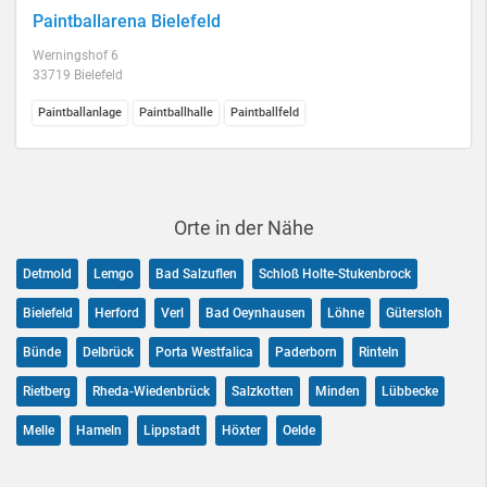
Paintballarena Bielefeld
Werningshof 6
33719 Bielefeld
Paintballanlage
Paintballhalle
Paintballfeld
Orte in der Nähe
Detmold
Lemgo
Bad Salzuflen
Schloß Holte-Stukenbrock
Bielefeld
Herford
Verl
Bad Oeynhausen
Löhne
Gütersloh
Bünde
Delbrück
Porta Westfalica
Paderborn
Rinteln
Rietberg
Rheda-Wiedenbrück
Salzkotten
Minden
Lübbecke
Melle
Hameln
Lippstadt
Höxter
Oelde