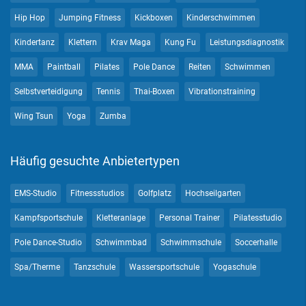
Hip Hop
Jumping Fitness
Kickboxen
Kinderschwimmen
Kindertanz
Klettern
Krav Maga
Kung Fu
Leistungsdiagnostik
MMA
Paintball
Pilates
Pole Dance
Reiten
Schwimmen
Selbstverteidigung
Tennis
Thai-Boxen
Vibrationstraining
Wing Tsun
Yoga
Zumba
Häufig gesuchte Anbietertypen
EMS-Studio
Fitnessstudios
Golfplatz
Hochseilgarten
Kampfsportschule
Kletteranlage
Personal Trainer
Pilatesstudio
Pole Dance-Studio
Schwimmbad
Schwimmschule
Soccerhalle
Spa/Therme
Tanzschule
Wassersportschule
Yogaschule