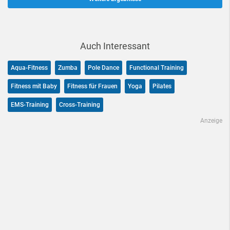
Auch Interessant
Aqua-Fitness
Zumba
Pole Dance
Functional Training
Fitness mit Baby
Fitness für Frauen
Yoga
Pilates
EMS-Training
Cross-Training
Anzeige