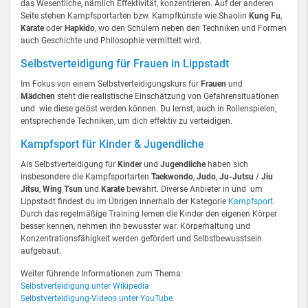
das Wesentliche, nämlich Effektivität, konzentrieren. Auf der anderen
Seite stehen Kampfsportarten bzw. Kampfkünste wie Shaolin
Kung Fu
,
Karate
oder
Hapkido
, wo den Schülern neben den Techniken und Formen
auch Geschichte und Philosophie vermittelt wird.
Selbstverteidigung für Frauen in Lippstadt
Im Fokus von einem Selbstverteidigungskurs für
Frauen
und
Mädchen
steht die realistische Einschätzung von Gefahrensituationen
und wie diese gelöst werden können. Du lernst, auch in Rollenspielen,
entsprechende Techniken, um dich effektiv zu verteidigen.
Kampfsport für Kinder & Jugendliche
Als Selbstverteidigung für
Kinder
und
Jugendliche
haben sich
insbesondere die Kampfsportarten
Taekwondo
,
Judo
,
Ju-Jutsu
/
Jiu
Jitsu
,
Wing Tsun
und
Karate
bewährt. Diverse Anbieter in und um
Lippstadt findest du im Übrigen innerhalb der Kategorie
Kampfsport
.
Durch das regelmäßige Training lernen die Kinder den eigenen Körper
besser kennen, nehmen ihn bewusster war. Körperhaltung und
Konzentrationsfähigkeit werden gefördert und Selbstbewusstsein
aufgebaut.
Weiter führende Informationen zum Thema:
Selbstverteidigung unter Wikipedia
Selbstverteidigung-Videos unter YouTube