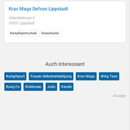
Krav Maga Defcon Lippstadt
Ostenfeldmark 4
59557 Lippstadt
Kampfsportschule
Erwachsene
Auch Interessant
Kampfsport
Frauen-Selbstverteidigung
Krav Maga
Wing Tsun
Kung Fu
Kickboxen
Judo
Karate
Anzeige