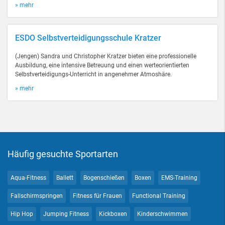
» mehr
ESDO Selbstverteidigungsschule Kratzer
(Jengen) Sandra und Christopher Kratzer bieten eine professionelle
Ausbildung, eine intensive Betreuung und einen werteorientierten
Selbstverteidigungs-Unterricht in angenehmer Atmoshäre.
» mehr
Häufig gesuchte Sportarten
Aqua-Fitness
Ballett
Bogenschießen
Boxen
EMS-Training
Fallschirmspringen
Fitness für Frauen
Functional Training
Hip Hop
Jumping Fitness
Kickboxen
Kinderschwimmen