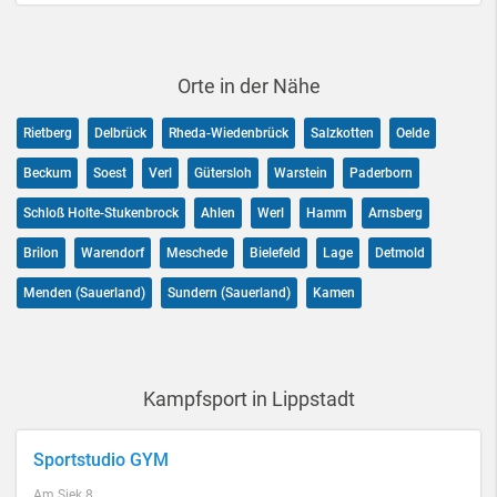
Orte in der Nähe
Rietberg
Delbrück
Rheda-Wiedenbrück
Salzkotten
Oelde
Beckum
Soest
Verl
Gütersloh
Warstein
Paderborn
Schloß Holte-Stukenbrock
Ahlen
Werl
Hamm
Arnsberg
Brilon
Warendorf
Meschede
Bielefeld
Lage
Detmold
Menden (Sauerland)
Sundern (Sauerland)
Kamen
Kampfsport in Lippstadt
Sportstudio GYM
Am Siek 8