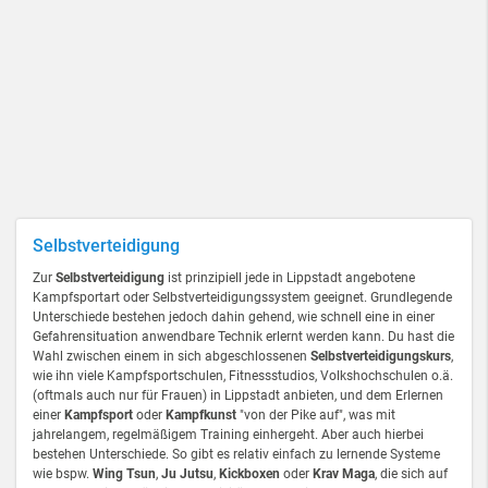
Selbstverteidigung
Zur
Selbstverteidigung
ist prinzipiell jede in Lippstadt angebotene
Kampfsportart oder Selbstverteidigungssystem geeignet. Grundlegende
Unterschiede bestehen jedoch dahin gehend, wie schnell eine in einer
Gefahrensituation anwendbare Technik erlernt werden kann. Du hast die
Wahl zwischen einem in sich abgeschlossenen
Selbstverteidigungskurs
,
wie ihn viele Kampfsportschulen, Fitnessstudios, Volkshochschulen o.ä.
(oftmals auch nur für Frauen) in Lippstadt anbieten, und dem Erlernen
einer
Kampfsport
oder
Kampfkunst
"von der Pike auf", was mit
jahrelangem, regelmäßigem Training einhergeht. Aber auch hierbei
bestehen Unterschiede. So gibt es relativ einfach zu lernende Systeme
wie bspw.
Wing Tsun
,
Ju Jutsu
,
Kickboxen
oder
Krav Maga
, die sich auf