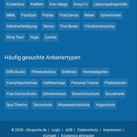
Kindertanz
Klettern
Krav Maga
Kung Fu
Leistungsdiagnostik
MMA
Paintball
Pilates
Pole Dance
Reiten
Schwimmen
Selbstverteidigung
Tennis
Thai-Boxen
Vibrationstraining
Wing Tsun
Yoga
Zumba
Häufig gesuchte Anbietertypen
EMS-Studio
Fitnessstudios
Golfplatz
Hochseilgarten
Kampfsportschule
Kletteranlage
Personal Trainer
Pilatesstudio
Pole Dance-Studio
Schwimmbad
Schwimmschule
Soccerhalle
Spa/Therme
Tanzschule
Wassersportschule
Yogaschule
© 2026 citysports.de
Login
AGB
Datenschutz
Impressum
Kontakt
Kostenlos eintragen