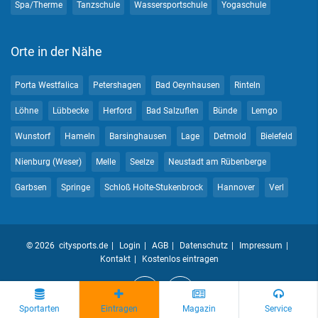
Spa/Therme
Tanzschule
Wassersportschule
Yogaschule
Orte in der Nähe
Porta Westfalica
Petershagen
Bad Oeynhausen
Rinteln
Löhne
Lübbecke
Herford
Bad Salzuflen
Bünde
Lemgo
Wunstorf
Hameln
Barsinghausen
Lage
Detmold
Bielefeld
Nienburg (Weser)
Melle
Seelze
Neustadt am Rübenberge
Garbsen
Springe
Schloß Holte-Stukenbrock
Hannover
Verl
© 2026 citysports.de
Login
AGB
Datenschutz
Impressum
Kontakt
Kostenlos eintragen
Sportarten
Eintragen
Magazin
Service