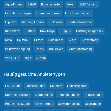
Aqua-Fitness
Ballett
Bogenschießen
Boxen
EMS-Training
Fallschirmspringen
Fitness für Frauen
Functional Training
Hip Hop
Jumping Fitness
Kickboxen
Kinderschwimmen
Kindertanz
Klettern
Krav Maga
Kung Fu
Leistungsdiagnostik
MMA
Paintball
Pilates
Pole Dance
Reiten
Schwimmen
Selbstverteidigung
Tennis
Thai-Boxen
Vibrationstraining
Wing Tsun
Yoga
Zumba
Häufig gesuchte Anbietertypen
EMS-Studio
Fitnessstudios
Golfplatz
Hochseilgarten
Kampfsportschule
Kletteranlage
Personal Trainer
Pilatesstudio
Pole Dance-Studio
Schwimmbad
Schwimmschule
Soccerhalle