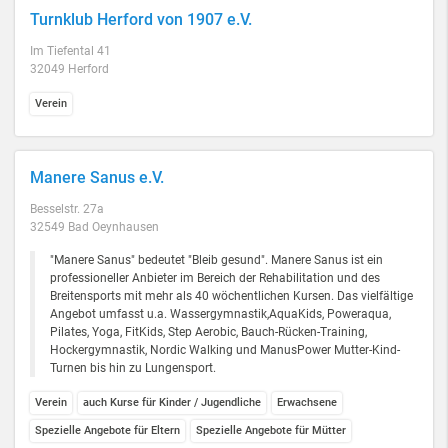
Turnklub Herford von 1907 e.V.
Im Tiefental 41
32049 Herford
Verein
Manere Sanus e.V.
Besselstr. 27a
32549 Bad Oeynhausen
"Manere Sanus" bedeutet "Bleib gesund". Manere Sanus ist ein
professioneller Anbieter im Bereich der Rehabilitation und des
Breitensports mit mehr als 40 wöchentlichen Kursen. Das vielfältige
Angebot umfasst u.a. Wassergymnastik,AquaKids, Poweraqua,
Pilates, Yoga, FitKids, Step Aerobic, Bauch-Rücken-Training,
Hockergymnastik, Nordic Walking und ManusPower Mutter-Kind-
Turnen bis hin zu Lungensport.
Verein
auch Kurse für Kinder / Jugendliche
Erwachsene
Spezielle Angebote für Eltern
Spezielle Angebote für Mütter