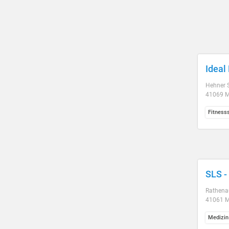
Ideal
Hehner S
41069 
Fitness
SLS -
Rathenau
41061 
Medizin