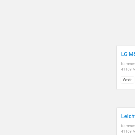
LG Mö
Karrenw
41169 
Verein
Leich
Karrenw
41169 