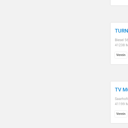
TURN
Biesel 5
41238 
Verein
TV Mü
Saarhof
41199 
Verein