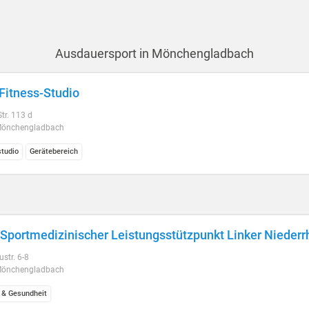
Ausdauersport in Mönchengladbach
 Fitness-Studio
tr. 113 d
Mönchengladbach
studio
Gerätebereich
 Sportmedizinischer Leistungsstützpunkt Linker Niederr
str. 6-8
Mönchengladbach
 & Gesundheit