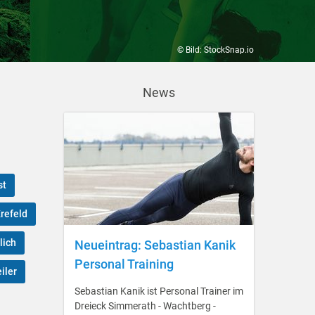
© Bild: StockSnap.io
News
st
refeld
lich
Neueintrag: Sebastian Kanik
Personal Training
iler
Sebastian Kanik ist Personal Trainer im
Dreieck Simmerath - Wachtberg -