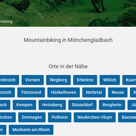
nbiking
Mountainbiking in Mönchengladbach
Orte in der Nähe
enbroich
Viersen
Wegberg
Erkelenz
Willich
Kaar
broich
Tönisvorst
Hückelhoven
Nettetal
Neuss
K
sch
Kempen
Heinsberg
Düsseldorf
Bergheim
Jü
irchen
Dormagen
Pulheim
Neukirchen-Vluyn
Baeswe
en
Monheim am Rhein