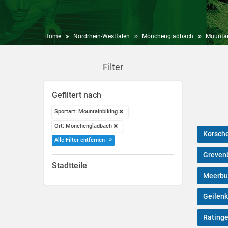
Home
Nordrhein-Westfalen
Mönchengladbach
Mountai
Filter
Gefiltert nach
Sportart: Mountainbiking
Ort: Mönchengladbach
Korsch
Alle Filter entfernen
Greven
Stadtteile
Meerbu
Geilenk
Rating