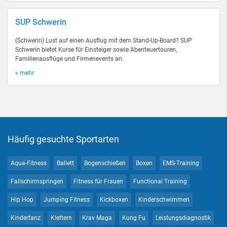
SUP Schwerin
(Schwerin) Lust auf einen Ausflug mit dem Stand-Up-Board? SUP
Schwerin bietet Kurse für Einsteiger sowie Abenteuertouren,
Familienausflüge und Firmenevents an.
» mehr
Häufig gesuchte Sportarten
Aqua-Fitness
Ballett
Bogenschießen
Boxen
EMS-Training
Fallschirmspringen
Fitness für Frauen
Functional Training
Hip Hop
Jumping Fitness
Kickboxen
Kinderschwimmen
Kindertanz
Klettern
Krav Maga
Kung Fu
Leistungsdiagnostik