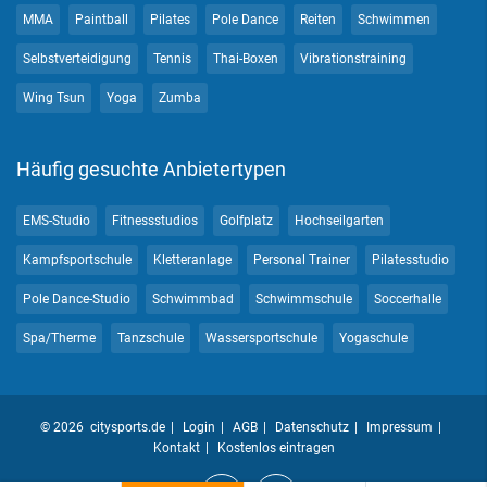
MMA
Paintball
Pilates
Pole Dance
Reiten
Schwimmen
Selbstverteidigung
Tennis
Thai-Boxen
Vibrationstraining
Wing Tsun
Yoga
Zumba
Häufig gesuchte Anbietertypen
EMS-Studio
Fitnessstudios
Golfplatz
Hochseilgarten
Kampfsportschule
Kletteranlage
Personal Trainer
Pilatesstudio
Pole Dance-Studio
Schwimmbad
Schwimmschule
Soccerhalle
Spa/Therme
Tanzschule
Wassersportschule
Yogaschule
© 2026 citysports.de
Login
AGB
Datenschutz
Impressum
Kontakt
Kostenlos eintragen