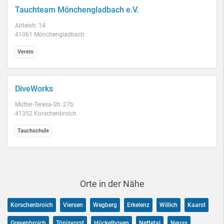
Tauchteam Mönchengladbach e.V.
Abteistr. 14
41061 Mönchengladbach
Verein
DiveWorks
Mutter-Teresa-Str. 27b
41352 Korschenbroich
Tauchschule
Orte in der Nähe
Korschenbroich
Viersen
Wegberg
Erkelenz
Willich
Kaarst
Grevenbroich
Tönisvorst
Hückelhoven
Nettetal
Neuss