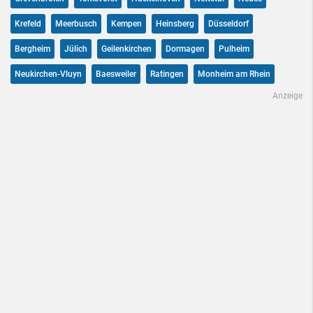
Krefeld
Meerbusch
Kempen
Heinsberg
Düsseldorf
Bergheim
Jülich
Geilenkirchen
Dormagen
Pulheim
Neukirchen-Vluyn
Baesweiler
Ratingen
Monheim am Rhein
Anzeige