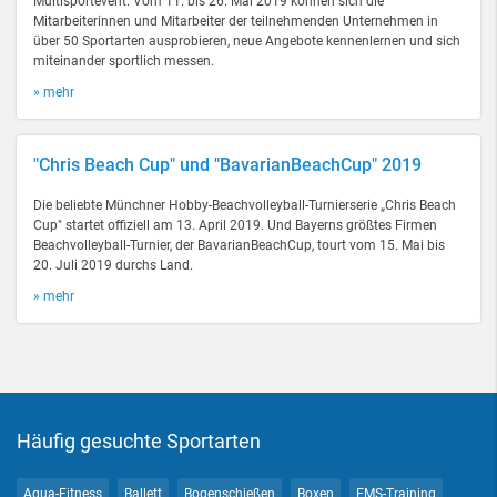
Multisportevent. Vom 11. bis 26. Mai 2019 können sich die
Mitarbeiterinnen und Mitarbeiter der teilnehmenden Unternehmen in
über 50 Sportarten ausprobieren, neue Angebote kennenlernen und sich
miteinander sportlich messen.
» mehr
"Chris Beach Cup" und "BavarianBeachCup" 2019
Die beliebte Münchner Hobby-Beachvolleyball-Turnierserie „Chris Beach
Cup" startet offiziell am 13. April 2019. Und Bayerns größtes Firmen
Beachvolleyball-Turnier, der BavarianBeachCup, tourt vom 15. Mai bis
20. Juli 2019 durchs Land.
» mehr
Häufig gesuchte Sportarten
Aqua-Fitness
Ballett
Bogenschießen
Boxen
EMS-Training