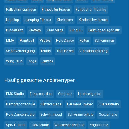
Fallschirmspringen
Fitness für Frauen
Functional Training
Hip Hop
Jumping Fitness
Kickboxen
Kinderschwimmen
Kindertanz
Klettern
Krav Maga
Kung Fu
Leistungsdiagnostik
MMA
Paintball
Pilates
Pole Dance
Reiten
Schwimmen
Selbstverteidigung
Tennis
Thai-Boxen
Vibrationstraining
Wing Tsun
Yoga
Zumba
Häufig gesuchte Anbietertypen
EMS-Studio
Fitnessstudios
Golfplatz
Hochseilgarten
Kampfsportschule
Kletteranlage
Personal Trainer
Pilatesstudio
Pole Dance-Studio
Schwimmbad
Schwimmschule
Soccerhalle
Spa/Therme
Tanzschule
Wassersportschule
Yogaschule