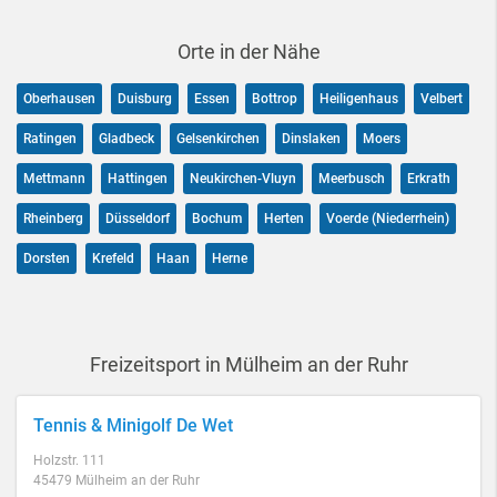
Orte in der Nähe
Oberhausen
Duisburg
Essen
Bottrop
Heiligenhaus
Velbert
Ratingen
Gladbeck
Gelsenkirchen
Dinslaken
Moers
Mettmann
Hattingen
Neukirchen-Vluyn
Meerbusch
Erkrath
Rheinberg
Düsseldorf
Bochum
Herten
Voerde (Niederrhein)
Dorsten
Krefeld
Haan
Herne
Freizeitsport in Mülheim an der Ruhr
Tennis & Minigolf De Wet
Holzstr. 111
45479 Mülheim an der Ruhr