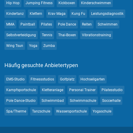
Hip Hop
Jumping Fitness
Kickboxen
Kinderschwimmen
Kindertanz
Klettern
Krav Maga
Kung Fu
Leistungsdiagnostik
MMA
Paintball
Pilates
Pole Dance
Reiten
Schwimmen
Selbstverteidigung
Tennis
Thai-Boxen
Vibrationstraining
Wing Tsun
Yoga
Zumba
Häufig gesuchte Anbietertypen
EMS-Studio
Fitnessstudios
Golfplatz
Hochseilgarten
Kampfsportschule
Kletteranlage
Personal Trainer
Pilatesstudio
Pole Dance-Studio
Schwimmbad
Schwimmschule
Soccerhalle
Spa/Therme
Tanzschule
Wassersportschule
Yogaschule