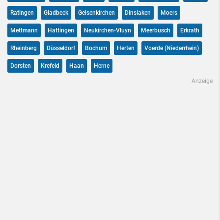
Ratingen
Gladbeck
Gelsenkirchen
Dinslaken
Moers
Mettmann
Hattingen
Neukirchen-Vluyn
Meerbusch
Erkrath
Rheinberg
Düsseldorf
Bochum
Herten
Voerde (Niederrhein)
Dorsten
Krefeld
Haan
Herne
Anzeige