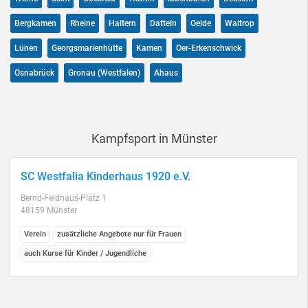
Bergkamen
Rheine
Haltern
Datteln
Oelde
Waltrop
Lünen
Georgsmarienhütte
Kamen
Oer-Erkenschwick
Osnabrück
Gronau (Westfalen)
Ahaus
Kampfsport in Münster
SC Westfalia Kinderhaus 1920 e.V.
Bernd-Feldhaus-Platz 1
48159 Münster
Verein
zusätzliche Angebote nur für Frauen
auch Kurse für Kinder / Jugendliche