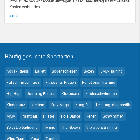
Infos zu deinen Angeboten eintragen. Unser Free-Eintrag ist mit keinerlei
Kosten verbunden.
» mehr
Häufig gesuchte Sportarten
Aqua-Fitness
Ballett
Bogenschießen
Boxen
EMS-Training
Fallschirmspringen
Fitness für Frauen
Functional Training
Hip Hop
Jumping Fitness
Kickboxen
Kinderschwimmen
Kindertanz
Klettern
Krav Maga
Kung Fu
Leistungsdiagnostik
MMA
Paintball
Pilates
Pole Dance
Reiten
Schwimmen
Selbstverteidigung
Tennis
Thai-Boxen
Vibrationstraining
Wing Tsun
Yoga
Zumba