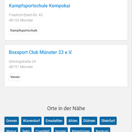
Kampfsportschule Kempokai
Friedrich-Ebert-Str. 43
48153 Münster
Kampfsportschule
Boxsport Club Münster 23 e.V.
Grevingstraße 24
48151 Münster
Verein
Orte in der Nähe
Greven
Warendorf
Emsdetten
Ahlen
Dülmen
Steinfurt
Werne
Selm
Coesfeld
Hamm
Ibbenbüren
Beckum